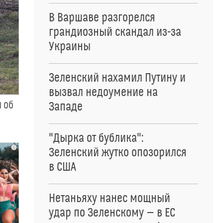
В Варшаве разгорелся
грандиозный скандал из-за
Украины
Зеленский нахамил Путину и
вызвал недоумение на
 об
Западе
"Дырка от бублика":
i
Зеленский жутко опозорился
в США
Нетаньяху нанес мощный
удар по Зеленскому — в ЕС