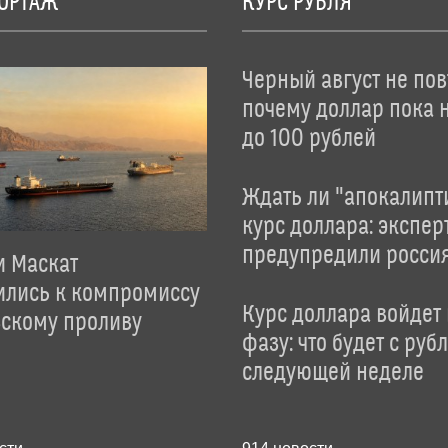
ОРТАЖ
КУРС РУБЛЯ
Черный август не пов
почему доллар пока 
до 100 рублей
Ждать ли "апокалипт
курс доллара: экспер
предупредили росси
и Маскат
ились к компромиссу
Курс доллара войдет
зскому проливу
фазу: что будет с руб
следующей неделе