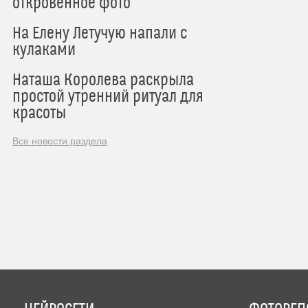
откровенное фото
На Елену Летучую напали с
кулаками
Наташа Королева раскрыла
простой утренний ритуал для
красоты
Все новости раздела