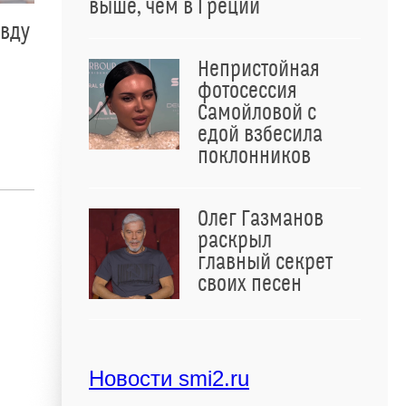
выше, чем в Греции
авду
Непристойная
фотосессия
Самойловой с
едой взбесила
поклонников
Олег Газманов
раскрыл
главный секрет
своих песен
Новости smi2.ru