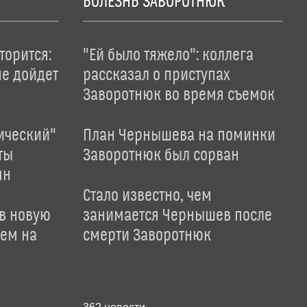
БОЛЕЗНЬ ЗАВОРОТНЮК
торится:
"Ей было тяжело": коллега
не дойдет
рассказал о приступах
Заворотнюк во время съемок
ический"
План Чернышева на поминки
ты
Заворотнюк был сорван
ян
Стало известно, чем
 в новую
занимается Чернышев после
лем на
смерти Заворотнюк