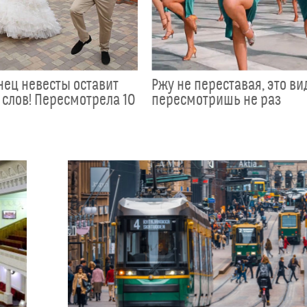
анец невесты оставит
Ржу не переставая, это ви
 слов! Пересмотрела 10
пересмотришь не раз