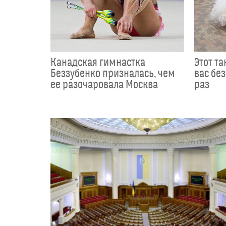
Канадская гимнастка
Этот т
Беззубенко призналась, чем
вас без
ее разочаровала Москва
раз