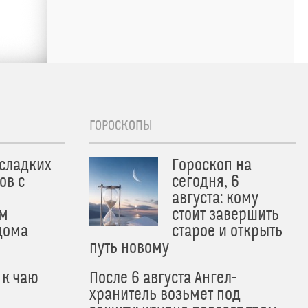
ГОРОСКОПЫ
 сладких
Гороскоп на
ов с
сегодня, 6
августа: кому
м
стоит завершить
дома
старое и открыть
путь новому
 к чаю
После 6 августа Ангел-
хранитель возьмет под