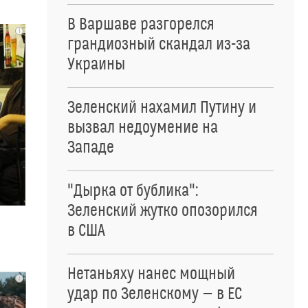
В Варшаве разгорелся
i
грандиозный скандал из-за
Украины
Зеленский нахамил Путину и
вызвал недоумение на
Западе
"Дырка от бублика":
Зеленский жутко опозорился
в США
Нетаньяху нанес мощный
i
удар по Зеленскому — в ЕС