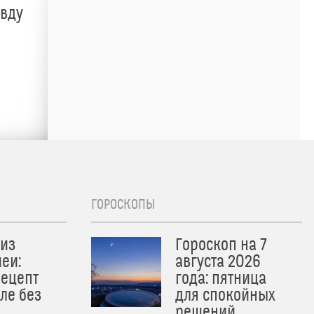
авду
ГОРОСКОПЫ
из
Гороскоп на 7
еи:
августа 2026
рецепт
года: пятница
ле без
для спокойных
решений