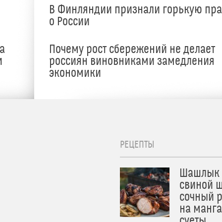
В Финляндии признали горькую пр
о России
а
Почему рост сбережений не делает
и
россиян виновниками замедления
экономики
РЕЦЕПТЫ
Шашлык 
свиной ш
сочный 
на манга
суеты