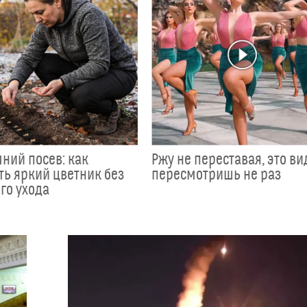
ний посев: как
Ржу не переставая, это ви
ть яркий цветник без
пересмотришь не раз
го ухода