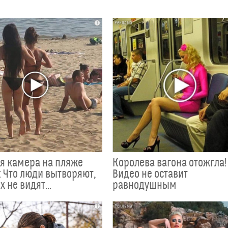
i
я камера на пляже
Королева вагона отожгла!
 Что люди вытворяют,
Видео не оставит
х не видят...
равнодушным
i