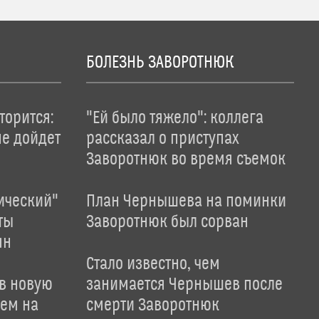
БОЛЕЗНЬ ЗАВОРОТНЮК
торится:
"Ей было тяжело": коллега
не дойдет
рассказал о приступах
Заворотнюк во время съемок
ический"
План Чернышева на поминки
ты
Заворотнюк был сорван
ян
Стало известно, чем
 в новую
занимается Чернышев после
лем на
смерти Заворотнюк