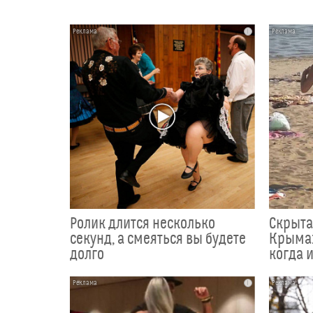
i
Ролик длится несколько
Скрыта
секунд, а смеяться вы будете
Крыма:
долго
когда и
i