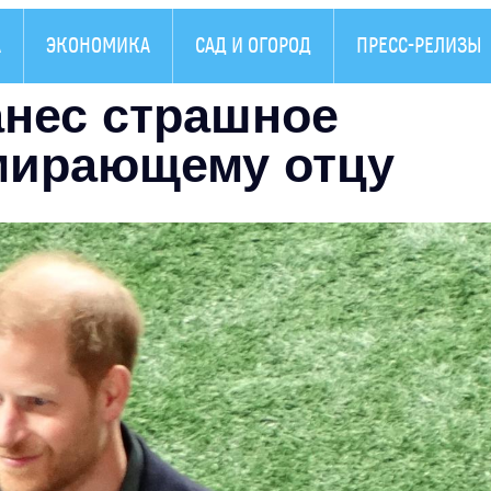
А
ЭКОНОМИКА
САД И ОГОРОД
ПРЕСС-РЕЛИЗЫ
анес страшное
мирающему отцу