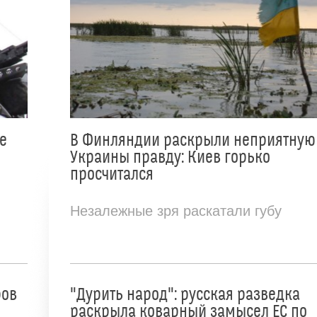
е
В Финляндии раскрыли неприятную
Украины правду: Киев горько
просчитался
Незалежные зря раскатали губу
ров
"Дурить народ": русская разведка
раскрыла коварный замысел ЕС по