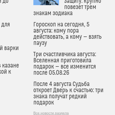
и до
защиту: крупно
и
повезет трем
знакам зодиака
 для
Гороскоп на сегодня, 5
августа: кому пора
действовать, а кому — взять
паузу
й варки
Три счастливчика августа:
Вселенная приготовила
в казане
подарок — все изменится
кой к
после 05.08.26
После 4 августа Судьба
откроет Дверь к счастью: три
знака получат редкий
подарок
Все новости раздела