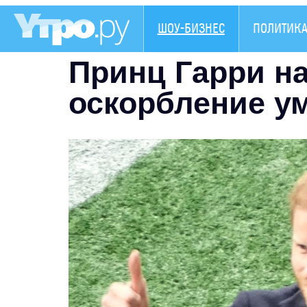
ШОУ-БИЗНЕС
ПОЛИТИК
Принц Гарри н
оскорбление у