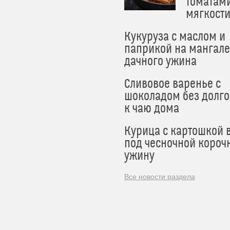
томатам
мягкост
Кукуруза с маслом и
паприкой на мангале
дачного ужина
Сливовое варенье с
шоколадом без долго
к чаю дома
Курица с картошкой 
под чесночной короч
ужину
Все новости раздела