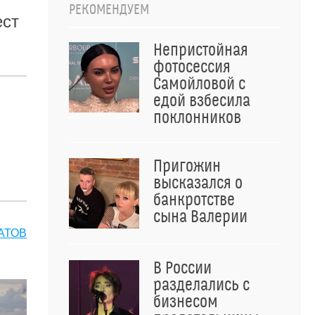
РЕКОМЕНДУЕМ
ест
Непристойная
фотосессия
Самойловой с
едой взбесила
поклонников
Пригожин
высказался о
банкротстве
сына Валерии
АТОВ
В России
разделались с
бизнесом