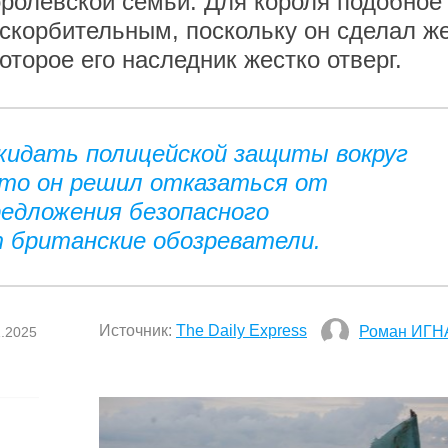
оролевской семьи. Для короля подобное
скорбительным, поскольку он сделал ж
торое его наследник жестко отверг.
жидать полицейской защиты вокруг
что он решил отказаться от
едложения безопасного
 британские обозреватели.
Источник:
The Daily Express
Роман ИГН
1.2025