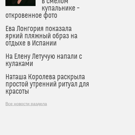
в смелом
купальнике –
откровенное фото
Ева Лонгория показала
яркий пляжный образ на
отдыхе в Испании
На Елену Летучую напали с
кулаками
Наташа Королева раскрыла
простой утренний ритуал для
красоты
Все новости раздела