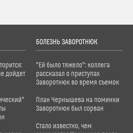
БОЛЕЗНЬ ЗАВОРОТНЮК
торится:
"Ей было тяжело": коллега
не дойдет
рассказал о приступах
Заворотнюк во время съемок
ический"
План Чернышева на поминки
ты
Заворотнюк был сорван
ян
Стало известно, чем