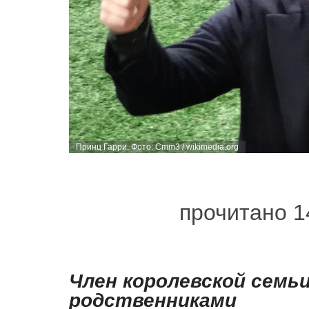
Принц Гарри. Фото: Cmm3 / wikimedia.org
прочитано 1
Член королевской семь
родственниками