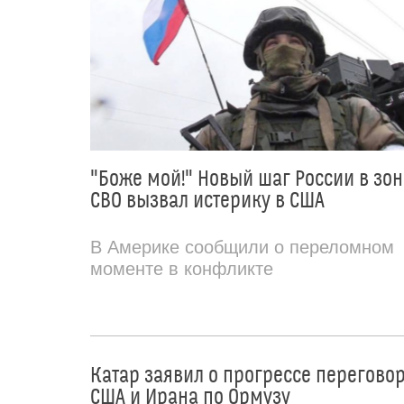
"Боже мой!" Новый шаг России в зон
СВО вызвал истерику в США
В Америке сообщили о переломном
моменте в конфликте
Катар заявил о прогрессе перегово
США и Ирана по Ормузу