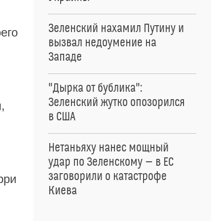
Зеленский нахамил Путину и
оего
вызвал недоумение на
Западе
"Дырка от бублика":
Зеленский жутко опозорился
,
в США
Нетаньяху нанес мощный
удар по Зеленскому — в ЕС
заговорили о катастрофе
рри
Киева