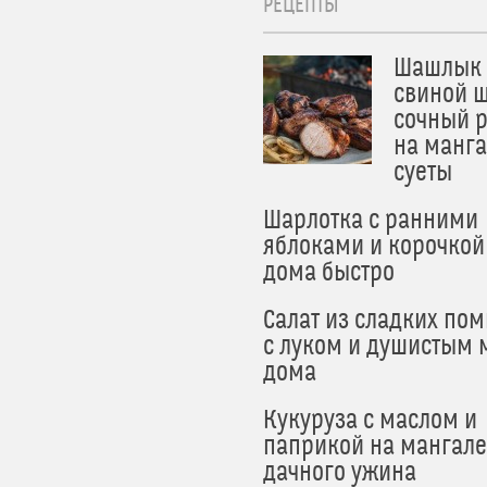
РЕЦЕПТЫ
Шашлык 
свиной ш
сочный 
на манга
суеты
Шарлотка с ранними
яблоками и корочкой
дома быстро
Салат из сладких по
с луком и душистым 
дома
Кукуруза с маслом и
паприкой на мангале
дачного ужина