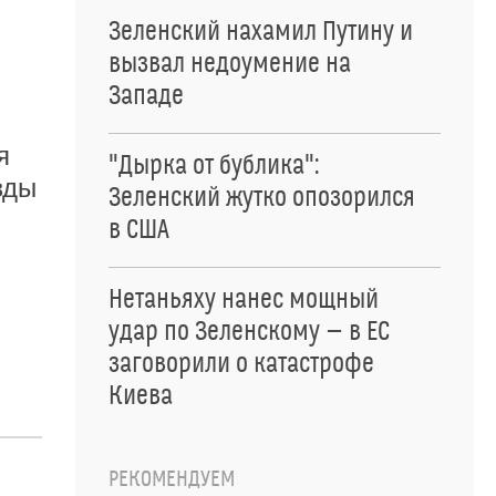
Зеленский нахамил Путину и
вызвал недоумение на
Западе
я
"Дырка от бублика":
зды
Зеленский жутко опозорился
в США
Нетаньяху нанес мощный
удар по Зеленскому — в ЕС
заговорили о катастрофе
Киева
РЕКОМЕНДУЕМ