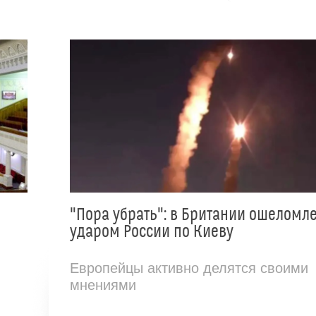
"Пора убрать": в Британии ошеломл
ударом России по Киеву
Европейцы активно делятся своими
мнениями