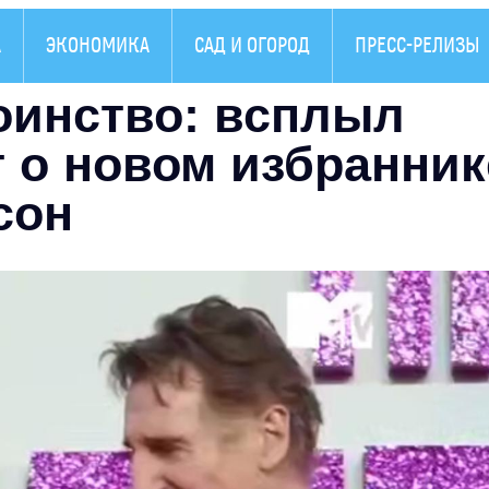
А
ЭКОНОМИКА
САД И ОГОРОД
ПРЕСС-РЕЛИЗЫ
оинство: всплыл
 о новом избранник
сон