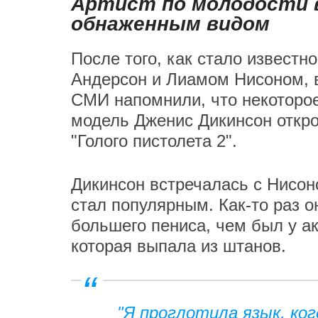
Артист по молодости 
обнаженным видом
После того, как стало извест
Андерсон и Лиамом Нисоном, в
СМИ напомнили, что некоторо
модель Дженис Дикинсон откро
"Голого пистолета 2".
Дикинсон встречалась с Нисоно
стал популярным. Как-то раз о
большего пениса, чем был у ак
которая выпала из штанов.
"Я проглотила язык, ког