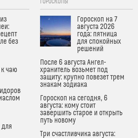
ГОРОСКОПЫ
из
Гороскоп на 7
еи:
августа 2026
рецепт
года: пятница
ле без
для спокойных
решений
После 6 августа Ангел-
 к чаю
хранитель возьмет под
защиту: крупно повезет трем
знакам зодиака
мидоров
маслом
Гороскоп на сегодня, 6
августа: кому стоит
завершить старое и открыть
путь новому
 для
Три счастливчика августа: