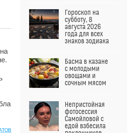
Гороскоп на
субботу, 8
августа 2026
года для всех
знаков зодиака
она
е.
Басма в казане
с молодыми
овощами и
ь
сочным мясом
ибла
Непристойная
фотосессия
Самойловой с
едой взбесила
АТОВ