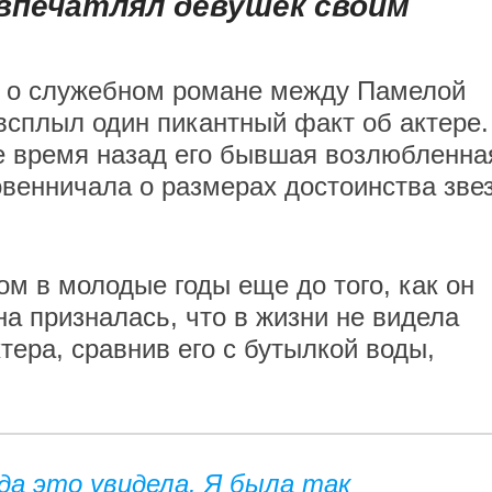
впечатлял девушек своим
но о служебном романе между Памелой
сплыл один пикантный факт об актере.
е время назад его бывшая возлюбленна
венничала о размерах достоинства зве
м в молодые годы еще до того, как он
на призналась, что в жизни не видела
тера, сравнив его с бутылкой воды,
да это увидела. Я была так