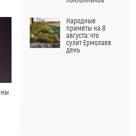
поклонников
Народные
приметы на 8
августа: что
сулит Ермолаев
день
ены