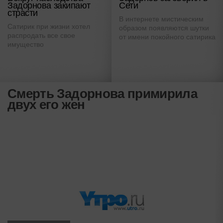
Задорнова закипают
Сети
страсти
В интернете мистическим
Сатирик при жизни хотел
образом появляются шутки
распродать все свое
от имени покойного сатирика
имущество
Смерть Задорнова примирила
двух его жен