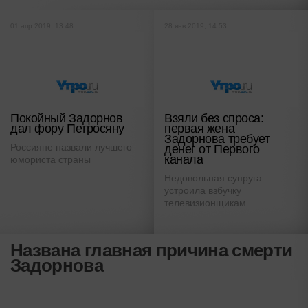
01 апр 2019, 13:48
28 янв 2019, 14:53
Покойный Задорнов
Взяли без спроса:
дал фору Петросяну
первая жена
Задорнова требует
Россияне назвали лучшего
денег от Первого
канала
юмориста страны
Недовольная супруга
устроила взбучку
телевизионщикам
Названа главная причина смерти
Задорнова