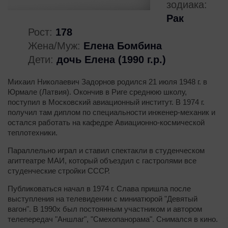
зодиака:
Рак
Рост:
178
Жена/Муж:
Елена Бомбина
Дети:
дочь Елена (1990 г.р.)
Михаил Николаевич Задорнов родился 21 июля 1948 г. в
Юрмале (Латвия). Окончив в Риге среднюю школу,
поступил в Московский авиационный институт. В 1974 г.
получил там диплом по специальности инженер-механик и
остался работать на кафедре Авиационно-космической
теплотехники.
Параллельно играл и ставил спектакли в студенческом
агиттеатре МАИ, который объездил с гастролями все
студенческие стройки СССР.
Публиковаться начал в 1974 г. Слава пришла после
выступления на телевидении с миниатюрой "Девятый
вагон". В 1990х был постоянным участником и автором
телепередач "Аншлаг", "Смехопанорама". Снимался в кино.