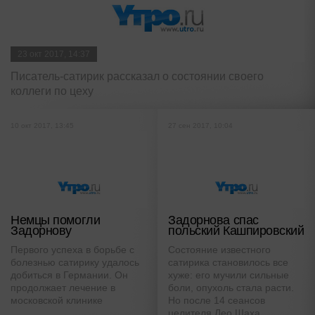
23 окт 2017, 14:37
Писатель-сатирик рассказал о состоянии своего
коллеги по цеху
10 окт 2017, 13:45
27 сен 2017, 10:04
Немцы помогли
Задорнова спас
Задорнову
польский Кашпировский
Первого успеха в борьбе с
Состояние известного
болезнью сатирику удалось
сатирика становилось все
добиться в Германии. Он
хуже: его мучили сильные
продолжает лечение в
боли, опухоль стала расти.
московской клинике
Но после 14 сеансов
целителя Лео Шаха