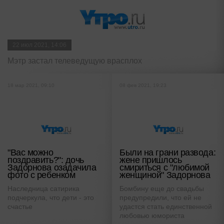
22 июл 2021, 14:06
Мэтр застал телеведущую врасплох
18 мар 2021, 09:10
08 фев 2021, 19:23
"Вас можно
Были на грани развода:
поздравить?": дочь
жене пришлось
Задорнова озадачила
смириться с "любимой
фото с ребенком
женщиной" Задорнова
Наследница сатирика
Бомбину еще до свадьбы
подчеркула, что дети - это
предупредили, что ей не
счастье
удастся стать единственной
любовью юмориста