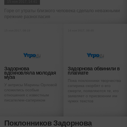
15 ноя 2017, 14:41
Горе от утраты близкого человека сделало неважными
прежние разногласия
15 ноя 2017, 08:19
14 ноя 2017, 09:48
Задорнова
Задорнова обвинили в
вдохновляла молодая
плагиате
муза
Пока поклонники творчества
У актрисы Марины Орловой
сатирика скорбят о его
сложились особые
смерти, появляются те, кто
отношения с известным
заявляет о присвоении им
писателем-сатириком
чужих текстов
Поклонников Задорнова