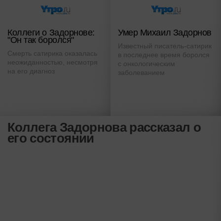
Коллеги о Задорнове:
Умер Михаил Задорнов
"Он так боролся"
Известный писатель-сатирик
Смерть сатирика оказалась
в последнее время боролся
неожиданностью, несмотря
с онкологическим
на его диагноз
заболеванием
Коллега Задорнова рассказал о
его состоянии