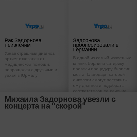
Рак Задорнова
Задорнова
неизлечим
прооперировали в
Германии
Узнав страшный диагноз,
В одной из самый известных
артист отказался от
клиник Берлина сатирику
медицинской помощи,
провели процедуру биопсии
попрощался с друзьями и
мозга, благодаря которой
уехал в Юрмалу
онкологи смогут поставить
ему диагноз и подобрать
соответствующее лечение
Михаила Задорнова увезли с
концерта на "скорой"