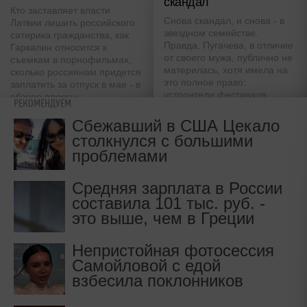
скандал
Кто заставляет власти
Снова скандал, и снова - в
Латвии лишить российского
звездном семействе.
сатирика гражданства, как
Правда, Пугачева, в отличие
Гаркалин относится к
от своего мужа, публично не
съемкам в порнофильмах,
материлась, хотя имела на
сколько россиянам придется
это полное право:
заплатить за отпуск в мае - в
устроители фестиваля
обзоре прессы
РЕКОМЕНДУЕМ
"Юрмалина" ее сильно
подставили
Сбежавший в США Цекало
столкнулся с большими
проблемами
Средняя зарплата в России
составила 101 тыс. руб. -
это выше, чем в Греции
Непристойная фотосессия
Самойловой с едой
взбесила поклонников