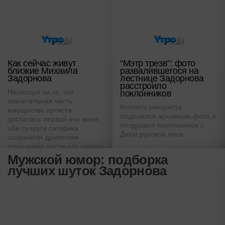
Как сейчас живут
"Мэтр трезв": фото
близкие Михаила
развалившегося на
Задорнова
лестнице Задорнова
расстроило
Несмотря на то, что
поклонников
значительная часть
Коллега юмориста
имущества артиста
поделился архивным фото и
досталась первой его жене,
поздравил поклонников с
обе супруги сатирика
Днем русской лени
сохранили дружеские
отношения после его смерти
Мужской юмор: подборка
лучших шуток Задорнова