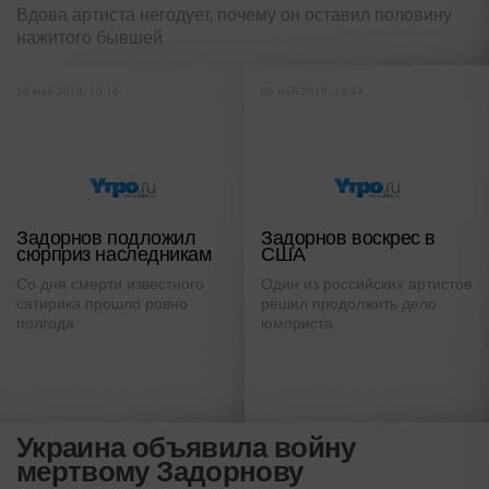
Вдова артиста негодует, почему он оставил половину
нажитого бывшей
10 май 2018, 10:16
08 май 2018, 16:44
Задорнов подложил
Задорнов воскрес в
сюрприз наследникам
США
Со дня смерти известного
Один из российских артистов
сатирика прошло ровно
решил продолжить дело
полгода
юмориста
Украина объявила войну
мертвому Задорнову