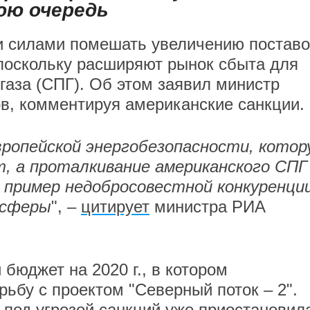
юю очередь
и силами помешать увеличению поставо
 поскольку расширяют рынок сбыта для
газа (СПГ). Об этом заявил министр
в, комментируя американские санкции.
европейской энергобезопасности, кото
т, а проталкивание американского СПГ
пример недобросовестной конкуренции
 сферы
", –
цитирует
министра РИА
бюджет на 2020 г., в котором
ьбу с проектом "Северный поток – 2".
 под угрозой санкций уже
приостановил