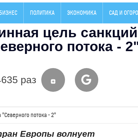
БИЗНЕС
ПОЛИТИКА
ЭКОНОМИКА
САД И ОГОР
инная цель санкций
верного потока - 2
4635 раз
 "Северного потока - 2"
тран Европы волнует