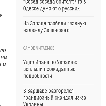
"Сосед соседа боится": что в
Одессе думают о русских
к
На Западе разбили главную
надежду Зеленского
САМОЕ ЧИТАЕМОЕ
рую
 на
Удар Ирана по Украине:
 и
всплыли неожиданные
подробности
В Варшаве разгорелся
грандиозный скандал из-за
Украины
а