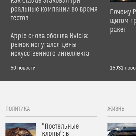
как Claude атаковал три
реальные компании во время
Почему P
тестов
щитом пр
ракет
Apple снова обошла Nvidia:
рынок испугался цены
искусственного интеллекта
50
новости
15931
ново
ПОЛИТИКА
ЖИЗНЬ
"Постельные
клопы": в