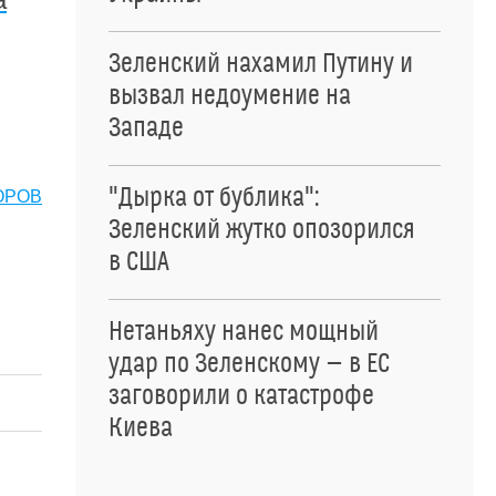
Зеленский нахамил Путину и
вызвал недоумение на
Западе
"Дырка от бублика":
ОРОВ
Зеленский жутко опозорился
в США
Нетаньяху нанес мощный
удар по Зеленскому — в ЕС
заговорили о катастрофе
Киева