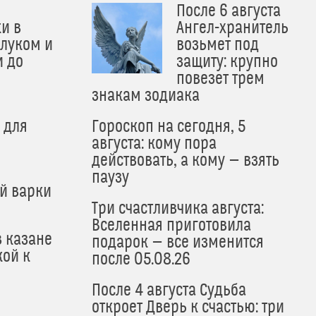
После 6 августа
и в
Ангел-хранитель
 луком и
возьмет под
и до
защиту: крупно
и
повезет трем
знакам зодиака
 для
Гороскоп на сегодня, 5
августа: кому пора
действовать, а кому — взять
паузу
й варки
Три счастливчика августа:
Вселенная приготовила
в казане
подарок — все изменится
кой к
после 05.08.26
После 4 августа Судьба
откроет Дверь к счастью: три