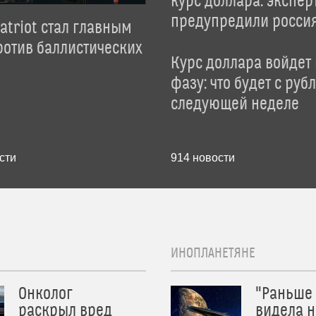
курс доллара: экспер
предупредили росси
atriot стал главным
отив баллистических
Курс доллара войдет
фазу: что будет с руб
следующей неделе
сти
914
новости
ИНОПЛАНЕТЯНЕ
Онколог
"Раньше
раскрыл вред
видела н