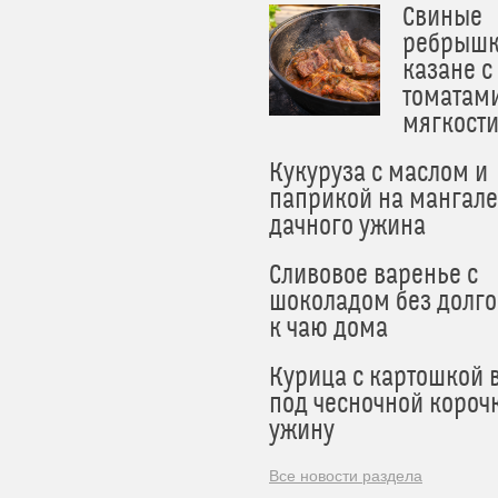
Свиные
ребрышк
казане с
томатам
мягкост
Кукуруза с маслом и
паприкой на мангале
дачного ужина
Сливовое варенье с
шоколадом без долго
к чаю дома
Курица с картошкой 
под чесночной короч
ужину
Все новости раздела