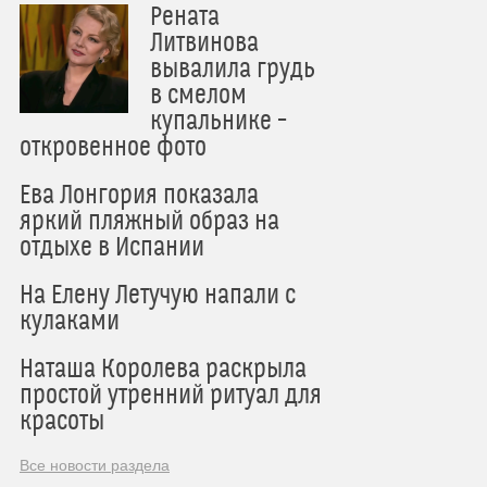
Рената
Литвинова
вывалила грудь
в смелом
купальнике –
откровенное фото
Ева Лонгория показала
яркий пляжный образ на
отдыхе в Испании
На Елену Летучую напали с
кулаками
Наташа Королева раскрыла
простой утренний ритуал для
красоты
Все новости раздела