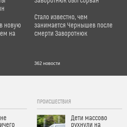
ты
Заворотнюк был сорван
ян
Стало известно, чем
 в новую
занимается Чернышев после
лем на
смерти Заворотнюк
362
новости
ПРОИСШЕСТВИЯ
 не
Дети массово
ичего
рухнули на