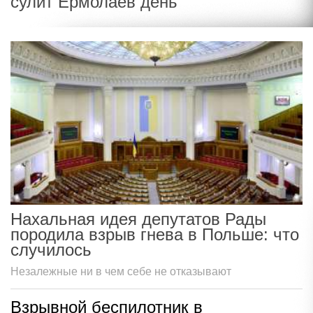
сулит Ермолаев день
Нахальная идея депутатов Рады
породила взрыв гнева в Польше: что
случилось
Незалежные ни в чем себе не отказывают
Взрывной беспилотник в