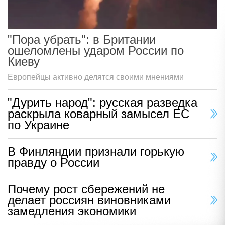
"Пора убрать": в Британии
ошеломлены ударом России по
Киеву
Европейцы активно делятся своими мнениями
"Дурить народ": русская разведка
раскрыла коварный замысел ЕС
по Украине
В Финляндии признали горькую
правду о России
Почему рост сбережений не
делает россиян виновниками
замедления экономики