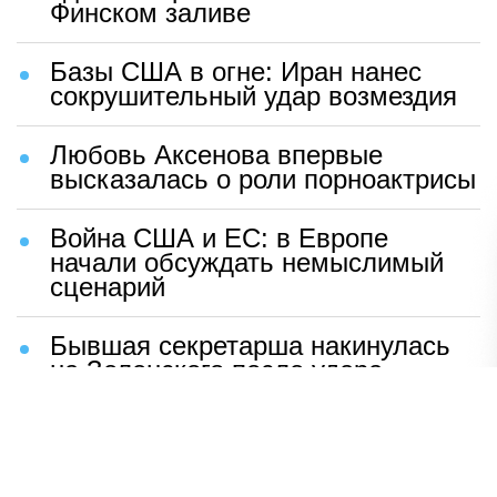
Финском заливе
Базы США в огне: Иран нанес
сокрушительный удар возмездия
Любовь Аксенова впервые
высказалась о роли порноактрисы
Война США и ЕС: в Европе
начали обсуждать немыслимый
сценарий
Бывшая секретарша накинулась
на Зеленского после удара
возмездия ВС РФ
В Москве назвали ключевой
фактор завершения СВО