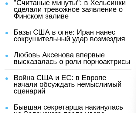
"Считаные минуты": в Хельсинки
сделали тревожное заявление о
Финском заливе
Базы США в огне: Иран нанес
сокрушительный удар возмездия
Любовь Аксенова впервые
высказалась о роли порноактрисы
Война США и ЕС: в Европе
начали обсуждать немыслимый
сценарий
Бывшая секретарша накинулась
на Зеленского после удара
возмездия ВС РФ