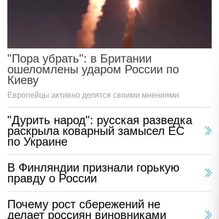
"Пора убрать": в Британии
ошеломлены ударом России по
Киеву
Европейцы активно делятся своими мнениями
"Дурить народ": русская разведка
раскрыла коварный замысел ЕС
по Украине
В Финляндии признали горькую
правду о России
Почему рост сбережений не
делает россиян виновниками