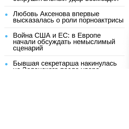
Любовь Аксенова впервые
высказалась о роли порноактрисы
Война США и ЕС: в Европе
начали обсуждать немыслимый
сценарий
Бывшая секретарша накинулась
на Зеленского после удара
возмездия ВС РФ
В Москве назвали ключевой
фактор завершения СВО
Мерц жаждет войны с Россией:
раскрыто — зачем