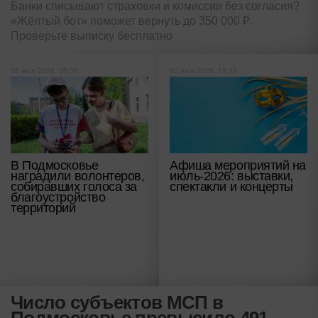
Банки списывают страховки и комиссии без согласия?
«Жёлтый бот» поможет вернуть до 350 000 ₽.
Проверьте выписку бесплатно
05 июл 2026, 20:35
02 июл 2026, 13:43
В Подмосковье
Афиша мероприятий на
наградили волонтеров,
июль-2026: выставки,
собиравших голоса за
спектакли и концерты
благоустройство
территорий
Число субъектов МСП в
Подмосковье превысило 491