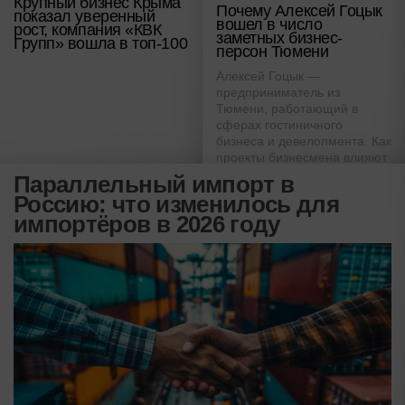
Крупный бизнес Крыма
Почему Алексей Гоцык
показал уверенный
вошел в число
рост, компания «КВК
заметных бизнес-
Групп» вошла в топ-100
персон Тюмени
Алексей Гоцык —
предприниматель из
Тюмени, работающий в
сферах гостиничного
бизнеса и девелопмента. Как
проекты бизнесмена влияют
на развитие городской
Параллельный импорт в
среды, туристической
Россию: что изменилось для
инфраструктуры и экономики
импортёров в 2026 году
региона.