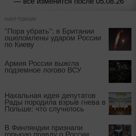
— все изменится после 05.08.26
ВЫБОР РЕДАКЦИИ
"Пора убрать": в Британии
ошеломлены ударом России
по Киеву
Армия России выжгла
подземное логово ВСУ
Нахальная идея депутатов
Рады породила взрыв гнева в
Польше: что случилось
В Финляндии признали
горькую правду о России