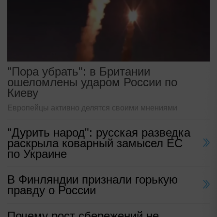
"Пора убрать": в Британии
ошеломлены ударом России по
Киеву
Европейцы активно делятся своими мнениями
"Дурить народ": русская разведка
раскрыла коварный замысел ЕС
по Украине
В Финляндии признали горькую
правду о России
Почему рост сбережений не