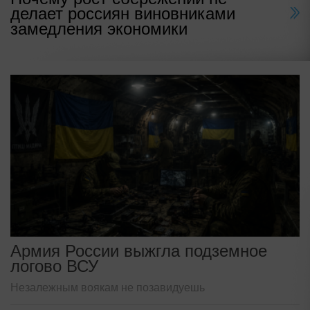
делает россиян виновниками
замедления экономики
Армия России выжгла подземное
логово ВСУ
Незалежным воякам не позавидуешь