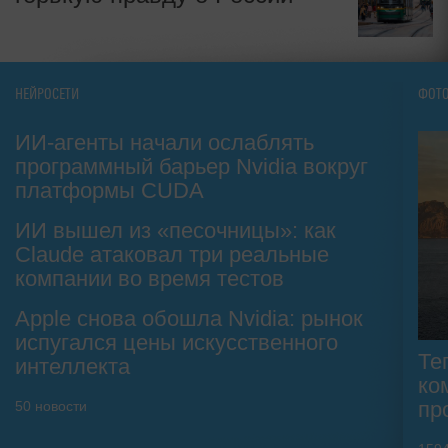
НЕЙРОСЕТИ
ФОТ
ИИ-агенты начали ослаблять
программный барьер Nvidia вокруг
платформы CUDA
ИИ вышел из «песочницы»: как
Claude атаковал три реальные
компании во время тестов
Apple снова обошла Nvidia: рынок
испугался цены искусственного
Те
интеллекта
ко
пр
50
новости