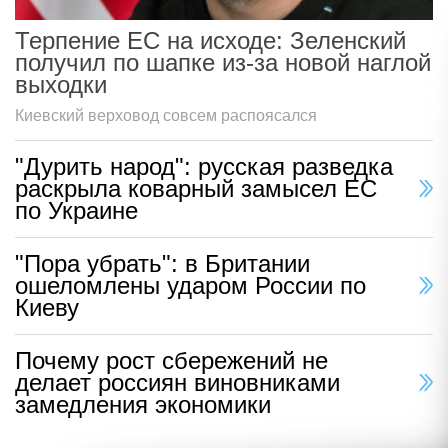
Терпение ЕС на исходе: Зеленский
получил по шапке из-за новой наглой
выходки
Киевский верховод совсем распоясался
"Дурить народ": русская разведка
раскрыла коварный замысел ЕС
по Украине
"Пора убрать": в Британии
ошеломлены ударом России по
Киеву
Почему рост сбережений не
делает россиян виновниками
замедления экономики