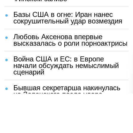
Базы США в огне: Иран нанес
сокрушительный удар возмездия
Любовь Аксенова впервые
высказалась о роли порноактрисы
Война США и ЕС: в Европе
начали обсуждать немыслимый
сценарий
Бывшая секретарша накинулась
на Зеленского после удара
возмездия ВС РФ
В Москве назвали ключевой
фактор завершения СВО