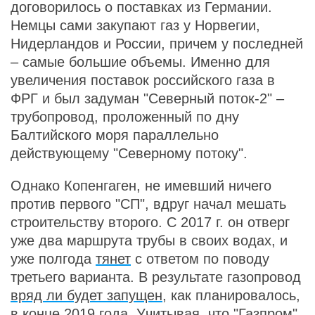
договорилось о поставках из Германии.
Немцы сами закупают газ у Норвегии,
Нидерландов и России, причем у последней
– самые большие объемы. Именно для
увеличения поставок российского газа в
ФРГ и был задуман "Северный поток-2" –
трубопровод, проложенный по дну
Балтийского моря параллельно
действующему "Северному потоку".
Однако Копенгаген, не имевший ничего
против первого "СП", вдруг начал мешать
строительству второго. С 2017 г. он отверг
уже два маршрута трубы в своих водах, и
уже полгода
тянет
с ответом по поводу
третьего варианта. В результате газопровод
вряд ли будет запущен
, как планировалось,
в конце 2019 года. Учитывая, что "Газпром"