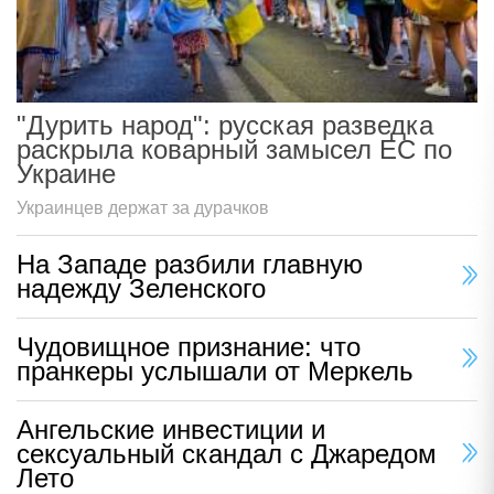
"Дурить народ": русская разведка
раскрыла коварный замысел ЕС по
Украине
Украинцев держат за дурачков
На Западе разбили главную
надежду Зеленского
Чудовищное признание: что
пранкеры услышали от Меркель
Ангельские инвестиции и
сексуальный скандал с Джаредом
Лето