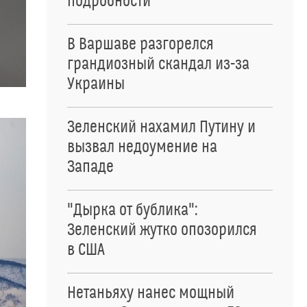
подробности
В Варшаве разгорелся
грандиозный скандал из-за
Украины
Зеленский нахамил Путину и
вызвал недоумение на
Западе
"Дырка от бублика":
Зеленский жутко опозорился
в США
Нетаньяху нанес мощный