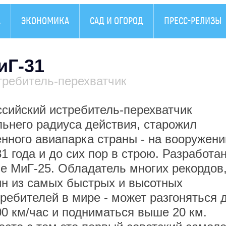
А
ЭКОНОМИКА
САД И ОГОРОД
ПРЕСС-РЕЛИЗЫ
иГ-31
требитель-перехватчик
ссийский истребитель-перехватчик
льнего радиуса действия, старожил
нного авиапарка страны - на вооружени
1 года и до сих пор в строю. Разработа
зе МиГ-25. Обладатель многих рекордов
ин из самых быстрых и высотных
ребителей в мире - может разгоняться 
00 км/час и подниматься выше 20 км.