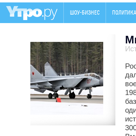
ШОУ-БИЗНЕС
ПОЛИТИК
М
Ис
Ро
да
вое
198
ба
од
ист
30