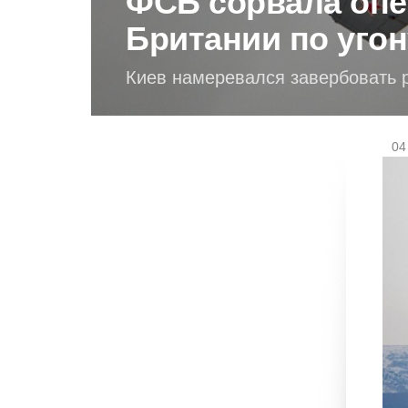
ФСБ сорвала опе
Британии по угон
Киев намеревался завербовать 
04