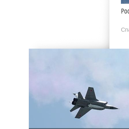
Ро
Сп