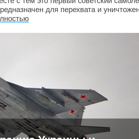
есте с тем это первый советский самоле
предназначен для перехвата и уничтоже
олностью