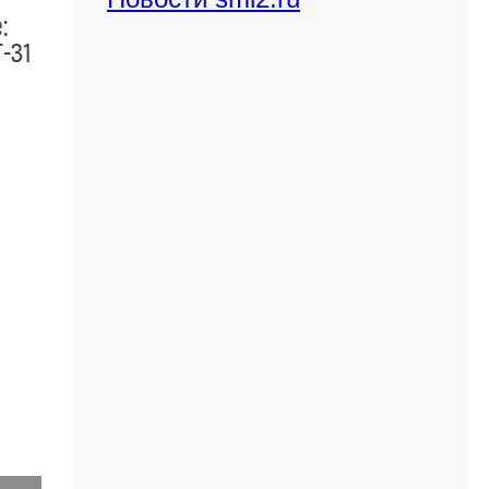
:
-31