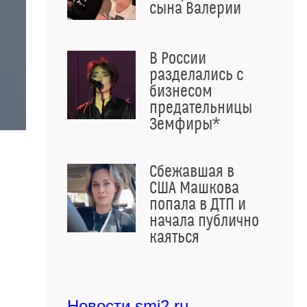
сына Валерии
В России
разделались с
бизнесом
предательницы
Земфиры*
Сбежавшая в
США Машкова
попала в ДТП и
начала публично
каяться
Новости smi2.ru