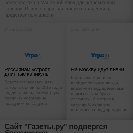
беспорядках на Манежной площади, к трем годам
колонии. Ранее он признал вину в нападении на
представителя власти
27 июн 2014, 15:50
27 июн 2014, 11:49
Россиянам устроят
На Москву идут ливни
длинные каникулы
В столичном регионе
Власти согласовали даты
пройдут сильные дожди,
выходных дней на 2015 год и
возможен град, временами
поддержали идею Минтруда
порывы ветра будут
продлить новогодние
достигать 18 метров в
праздники до 11 дней
секунду. Объявлено
штормовое предупреждение
Сайт "Газеты.ру" подвергся
блокировке