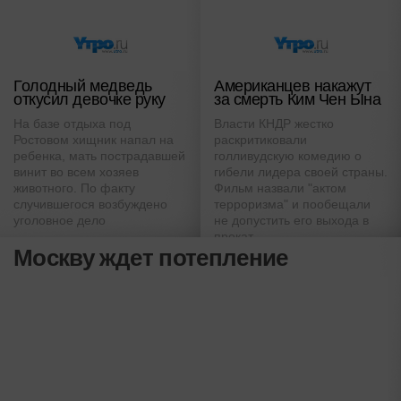
Голодный медведь
Американцев накажут
откусил девочке руку
за смерть Ким Чен Ына
На базе отдыха под
Власти КНДР жестко
Ростовом хищник напал на
раскритиковали
ребенка, мать пострадавшей
голливудскую комедию о
винит во всем хозяев
гибели лидера своей страны.
животного. По факту
Фильм назвали "актом
случившегося возбуждено
терроризма" и пообещали
уголовное дело
не допустить его выхода в
прокат
Москву ждет потепление