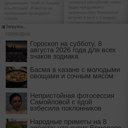
соседней республики нужно
организации "Хизб-ут-Тахрир
будет предъявлять
аль-Ислами". В местах их
загранпаспорт. Изменения
проживания проводятся
вступят в силу с 1 января,
обыски
соответствующий указ
Загрузка...
подписал Дмитрий Медведев
РЕКОМЕНДУЕМ
Гороскоп на субботу, 8
августа 2026 года для всех
знаков зодиака
Басма в казане с молодыми
овощами и сочным мясом
Непристойная фотосессия
Самойловой с едой
взбесила поклонников
Народные приметы на 8
августа: что сулит Ермолаев