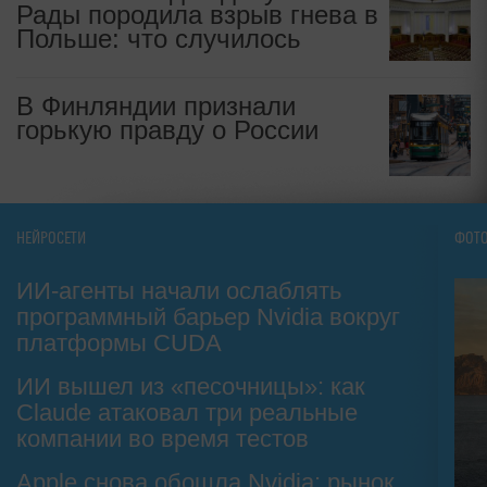
Рады породила взрыв гнева в
Польше: что случилось
В Финляндии признали
горькую правду о России
НЕЙРОСЕТИ
ФОТ
ИИ-агенты начали ослаблять
программный барьер Nvidia вокруг
платформы CUDA
ИИ вышел из «песочницы»: как
Claude атаковал три реальные
компании во время тестов
Apple снова обошла Nvidia: рынок