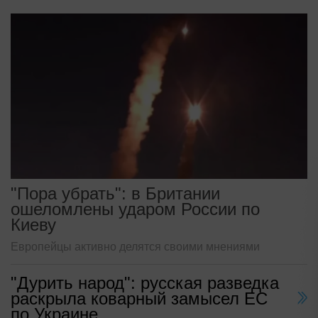
"Пора убрать": в Британии
ошеломлены ударом России по
Киеву
Европейцы активно делятся своими мнениями
"Дурить народ": русская разведка
раскрыла коварный замысел ЕС
по Украине