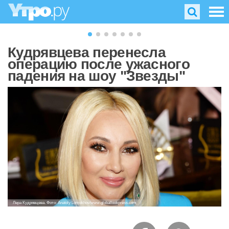
Кудрявцева перенесла
операцию после ужасного
падения на шоу "Звезды"
Лера Кудрявцева. Фото: Anatoly Lomokhov/www.globallookpress.com