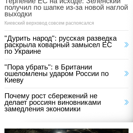
Терпение ЕС на исходе: Зеленский
получил по шапке из-за новой наглой
выходки
Киевский верховод совсем распоясался
"Дурить народ": русская разведка
раскрыла коварный замысел ЕС
по Украине
"Пора убрать": в Британии
ошеломлены ударом России по
Киеву
Почему рост сбережений не
делает россиян виновниками
замедления экономики