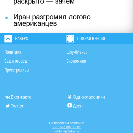
раскрыто — зачем
Иран разгромил логово
американцев
НАВЕРХ
ПОЛНАЯ ВЕРСИЯ
Политика
Шоу-бизнес
Сад и огород
Экономика
Пресс-релизы
Вконтакте
Одноклассники
Twitter
Дзен
По вопросам рекламы:
+ 7 (926) 001-11-01
reklama@utro.ru