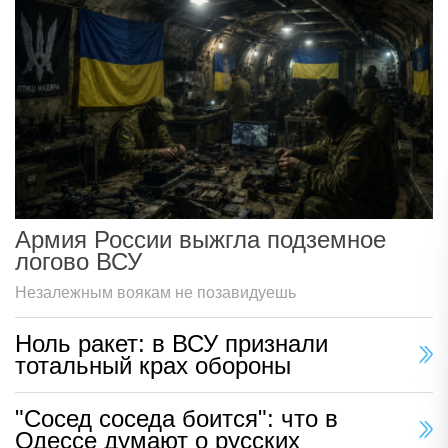
Армия России выжгла подземное
логово ВСУ
Незалежным воякам не позавидуешь
Ноль ракет: в ВСУ признали
тотальный крах обороны
"Сосед соседа боится": что в
Одессе думают о русских