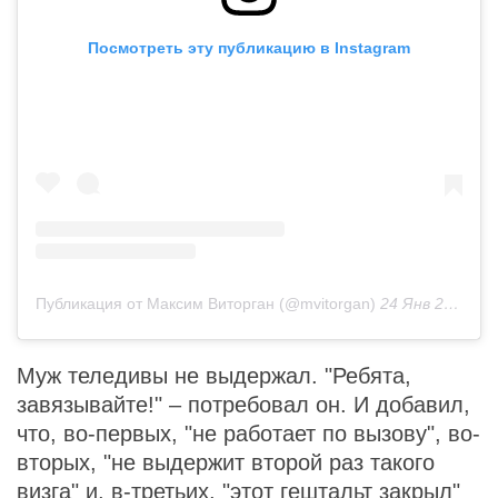
Посмотреть эту публикацию в Instagram
Публикация от Максим Виторган (@mvitorgan)
24 Янв 2019 в 1:26 PST
Муж теледивы не выдержал. "Ребята,
завязывайте!" – потребовал он. И добавил,
что, во-первых, "не работает по вызову", во-
вторых, "не выдержит второй раз такого
визга" и, в-третьих, "этот гештальт закрыл"