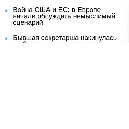
Война США и ЕС: в Европе
начали обсуждать немыслимый
сценарий
Бывшая секретарша накинулась
на Зеленского после удара
возмездия ВС РФ
В Москве назвали ключевой
фактор завершения СВО
Мерц жаждет войны с Россией:
раскрыто — зачем
Иран разгромил логово
американцев