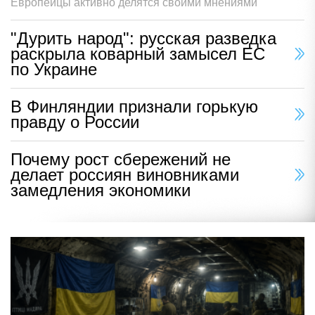
Европейцы активно делятся своими мнениями
"Дурить народ": русская разведка
раскрыла коварный замысел ЕС
по Украине
В Финляндии признали горькую
правду о России
Почему рост сбережений не
делает россиян виновниками
замедления экономики