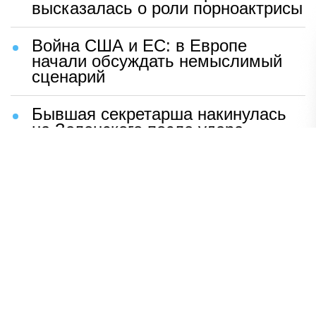
высказалась о роли порноактрисы
Война США и ЕС: в Европе
начали обсуждать немыслимый
сценарий
Бывшая секретарша накинулась
на Зеленского после удара
возмездия ВС РФ
В Москве назвали ключевой
фактор завершения СВО
Мерц жаждет войны с Россией:
раскрыто — зачем
Иран разгромил логово
американцев