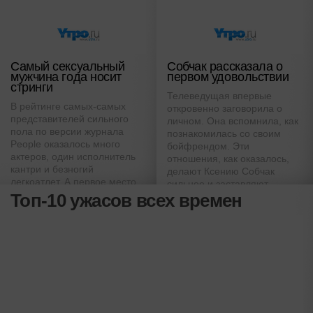
Самый сексуальный
Собчак рассказала о
мужчина года носит
первом удовольствии
стринги
Телеведущая впервые
В рейтинге самых-самых
откровенно заговорила о
представителей сильного
личном. Она вспомнила, как
пола по версии журнала
познакомилась со своим
People оказалось много
бойфрендом. Эти
актеров, один исполнитель
отношения, как оказалось,
кантри и безногий
делают Ксению Собчак
легкоатлет. А первое место
сильнее и заставляют
завоевал бывший танцор
Топ-10 ужасов всех времен
меняться