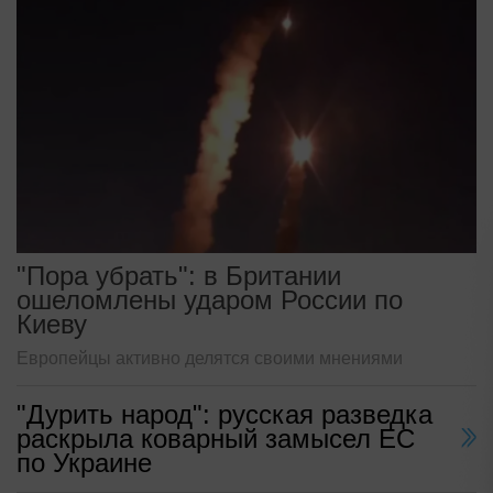
"Пора убрать": в Британии
ошеломлены ударом России по
Киеву
Европейцы активно делятся своими мнениями
"Дурить народ": русская разведка
раскрыла коварный замысел ЕС
по Украине