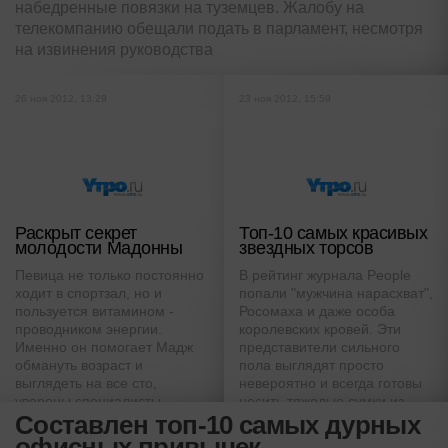
набедренные повязки на туземцев. Жалобу на
телекомпанию обещали подать в парламент, несмотря
на извинения руководства
26 ноя 2012, 13:29
23 ноя 2012, 15:59
Раскрыт секрет
Топ-10 самых красивых
молодости Мадонны
звездных торсов
Певица не только постоянно
В рейтинг журнала People
ходит в спортзал, но и
попали "мужчина нарасхват",
пользуется витамином -
Росомаха и даже особа
проводником энергии.
королевских кровей. Эти
Именно он помогает Мадж
представители сильного
обмануть возраст и
пола выглядят просто
выглядеть на все сто,
невероятно и всегда готовы
уверены специалисты
носить тяжелые сумки из
Составлен топ-10 самых дурных
ближайшего супермаркета,
уверены эксперты
офисных привычек