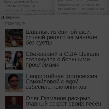
рассказал, за что уважает
Валуева нельзя было
четвероногих. В жизни, по
назвать послушным
его собственным словам, он
ребенком. Но ничего плохого
"очень спокойный,
в этом спортсмен не видит
Загрузка...
домашний человек"
РЕКОМЕНДУЕМ
Шашлык из свиной шеи:
сочный рецепт на мангале
без суеты
Сбежавший в США Цекало
столкнулся с большими
проблемами
Непристойная фотосессия
Самойловой с едой
взбесила поклонников
Олег Газманов раскрыл
главный секрет своих песен