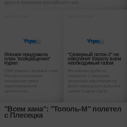
другу в перекачке российского газа
21 окт 2019, 16:47
09 окт 2019, 21:58
Япония придумала
"Северный поток-2" не
план "возвращения"
обеспечит Европу всем
Курил
необходимым газом
СМИ узнали о болевой точке
Российская труба не
России в отношении
справится с текущими
сохранения своей
запросами европейцев на
территориальной
фоне сокращения добычи в
целостности
самом Старом Свете
"Всем хана": "Тополь-М" полетел
с Плесецка