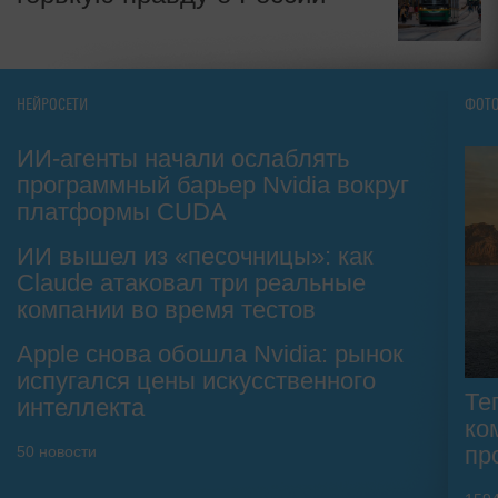
НЕЙРОСЕТИ
ФОТ
ИИ-агенты начали ослаблять
программный барьер Nvidia вокруг
платформы CUDA
ИИ вышел из «песочницы»: как
Claude атаковал три реальные
компании во время тестов
Apple снова обошла Nvidia: рынок
испугался цены искусственного
Те
интеллекта
ко
пр
50
новости