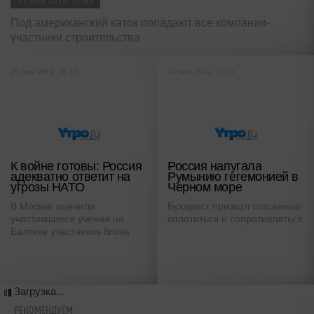
31 июл 2019, 18:43
Под американский каток попадают все компании-
участники строительства
25 июн 2019, 18:38
14 июн 2019, 17:34
К войне готовы: Россия
Россия напугала
адекватно ответит на
Румынию гегемонией в
угрозы НАТО
Черном море
В Москве оценили
Бухарест призвал союзников
участившиеся учения на
сплотиться и сопротивляться
Балтике участников блока
Загрузка...
РЕКОМЕНДУЕМ