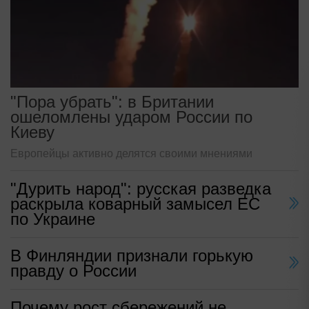
"Пора убрать": в Британии
ошеломлены ударом России по
Киеву
Европейцы активно делятся своими мнениями
"Дурить народ": русская разведка
раскрыла коварный замысел ЕС
по Украине
В Финляндии признали горькую
правду о России
Почему рост сбережений не