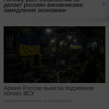
делает россиян виновниками
замедления экономики
Армия России выжгла подземное
логово ВСУ
Незалежным воякам не позавидуешь