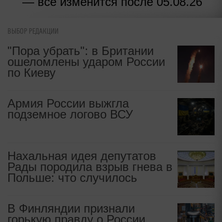
— все изменится после 05.08.26
ВЫБОР РЕДАКЦИИ
"Пора убрать": в Британии
ошеломлены ударом России
по Киеву
Армия России выжгла
подземное логово ВСУ
Нахальная идея депутатов
Рады породила взрыв гнева в
Польше: что случилось
В Финляндии признали
горькую правду о России