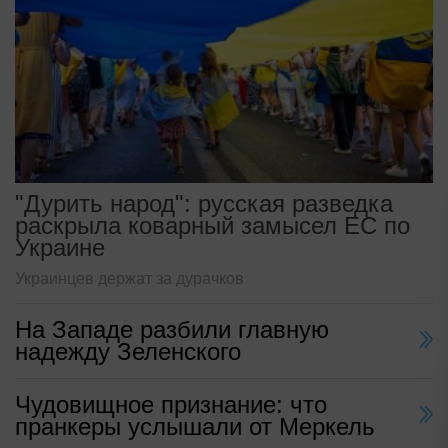
"Дурить народ": русская разведка
раскрыла коварный замысел ЕС по
Украине
Украинцев держат за дурачков
На Западе разбили главную
надежду Зеленского
Чудовищное признание: что
пранкеры услышали от Меркель