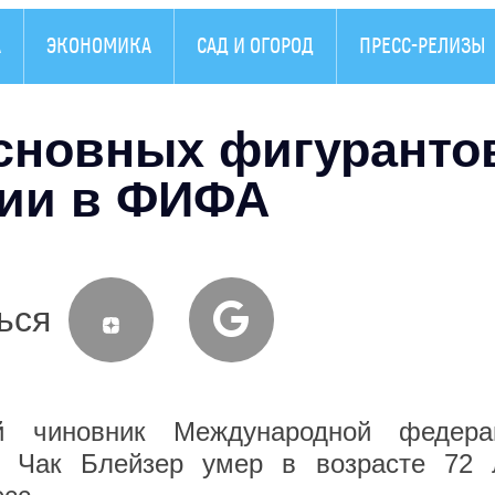
А
ЭКОНОМИКА
САД И ОГОРОД
ПРЕСС-РЕЛИЗЫ
основных фигуранто
ции в ФИФА
ься
й чиновник Международной федера
 Чак Блейзер умер в возрасте 72 л