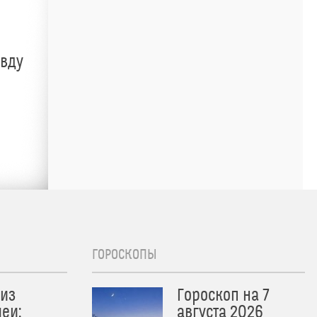
авду
ГОРОСКОПЫ
из
Гороскоп на 7
еи:
августа 2026