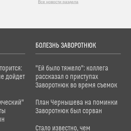
Все новости раздела
БОЛЕЗНЬ ЗАВОРОТНЮК
торится:
"Ей было тяжело": коллега
не дойдет
рассказал о приступах
Заворотнюк во время съемок
ический"
План Чернышева на поминки
ты
Заворотнюк был сорван
ян
Стало известно, чем