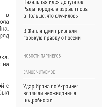
Нахальная идея депутатов
Рады породила взрыв гнева
л в
в Польше: что случилось
ола
на,
В Финляндии признали
ряд
горькую правду о России
НОВОСТИ ПАРТНЕРОВ
ека.
к на
САМОЕ ЧИТАЕМОЕ
ой с
Удар Ирана по Украине:
был
всплыли неожиданные
подробности