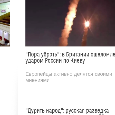
"Пора убрать": в Британии ошеломл
ударом России по Киеву
Европейцы активно делятся своими
мнениями
"Дурить народ": русская разведка