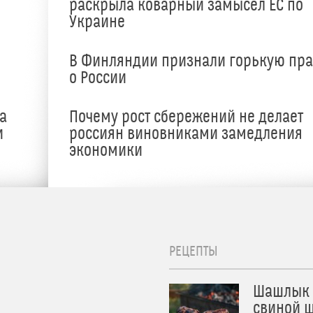
раскрыла коварный замысел ЕС по
Украине
В Финляндии признали горькую пр
о России
а
Почему рост сбережений не делает
и
россиян виновниками замедления
экономики
РЕЦЕПТЫ
Шашлык 
свиной ш