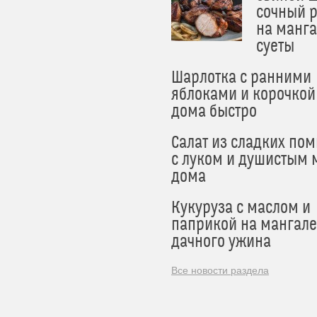
сочный 
на манга
суеты
Шарлотка с ранними
яблоками и корочкой
дома быстро
Салат из сладких по
с луком и душистым 
дома
Кукуруза с маслом и
паприкой на мангале
дачного ужина
Все новости раздела