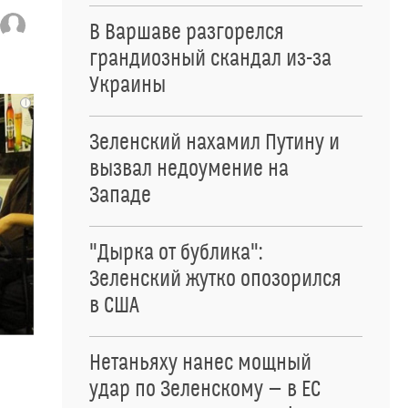
В Варшаве разгорелся
грандиозный скандал из-за
Украины
i
Зеленский нахамил Путину и
вызвал недоумение на
Западе
"Дырка от бублика":
Зеленский жутко опозорился
в США
Нетаньяху нанес мощный
удар по Зеленскому — в ЕС