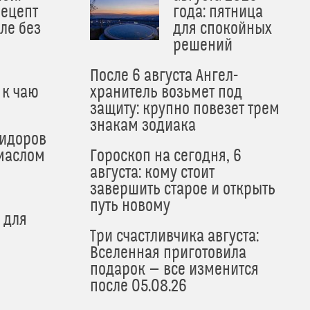
рецепт
года: пятница
ле без
для спокойных
решений
После 6 августа Ангел-
 к чаю
хранитель возьмет под
защиту: крупно повезет трем
знакам зодиака
мидоров
маслом
Гороскоп на сегодня, 6
августа: кому стоит
завершить старое и открыть
путь новому
 для
Три счастливчика августа:
Вселенная приготовила
подарок — все изменится
после 05.08.26