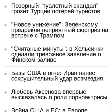
Позорный "туалетный скандал"
грозит Турции потерей туристов
"Новое унижение": Зеленскому
предрекли неприятный сюрприз на
встрече с Трампом
"Считаные минуты": в Хельсинки
сделали тревожное заявление о
Финском заливе
Базы США в огне: Иран нанес
сокрушительный удар возмездия
Любовь Аксенова впервые
высказалась о роли порноактрисы
Война США и ЕС: в Европе