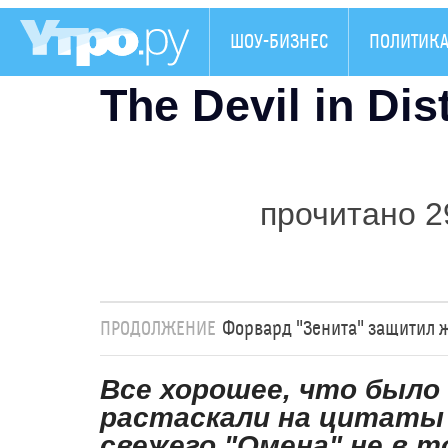
ШОУ-БИЗНЕС
ПОЛИТИК
The Devil in Dis
прочитано 2
ПРОДОЛЖЕНИЕ
Форвард "Зенита" защитил ж
Все хорошее, что было 
растаскали на цитаты 
свежего "Омена" не в т