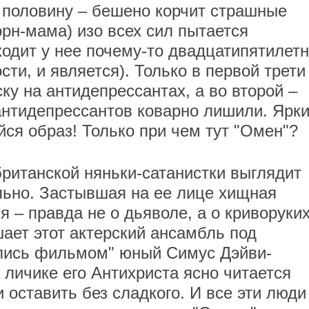
 половину – бешено корчит страшные
рн-мама) изо всех сил пытается
ходит у нее почему-то двадцатипятилет
сти, и является). Только в первой трети
у на антидепрессантах, а во второй –
 антидепрессантов коварно лишили. Ярки
я образ! Только при чем тут "Омен"?
ританской няньки-сатанистки выглядит
ельно. Застывшая на ее лице хищная
 – правда не о дьяволе, а о криворуки
ает этот актерский ансамбль под
лись фильмом" юный Симус Дэйви-
 личике его Антихриста ясно читается
и оставить без сладкого. И все эти люди