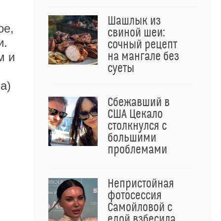
Шашлык из
ое,
свиной шеи:
и.
сочный рецепт
на мангале без
м и
суеты
а)
Сбежавший в
США Цекало
столкнулся с
большими
проблемами
Непристойная
фотосессия
Самойловой с
едой взбесила