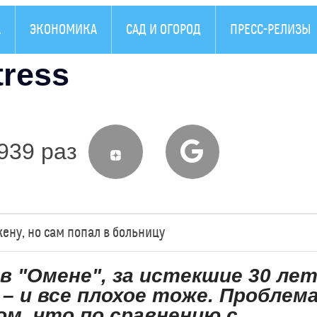
А
ЭКОНОМИКА
САД И ОГОРОД
ПРЕСС-РЕЛИЗЫ
tress
939 раз
ену, но сам попал в больницу
в "Омене", за истекшие 30 ле
– и все плохое тоже. Проблем
ом, что по сравнению с