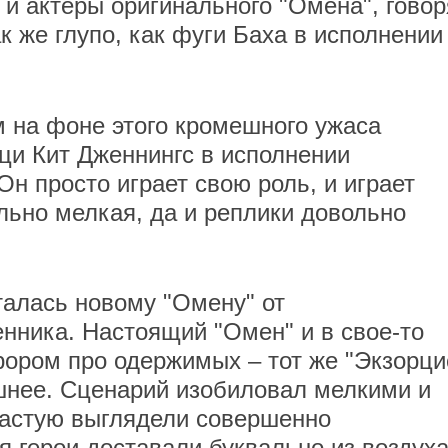
о и актеры оригинального "Омена", говор
ак же глупо, как фуги Баха в исполнении
 на фоне этого кромешного ужаса
ци Кит Дженнингс в исполнении
н просто играет свою роль, и играет
льно мелкая, да и реплики довольно
алась новому "Омену" от
нника. Настоящий "Омен" и в свое-то
ором про одержимых – тот же "Экзорци
ашнее. Сценарий изобиловал мелкими и
частую выглядели совершенно
я герои доставали буквально из воздуха