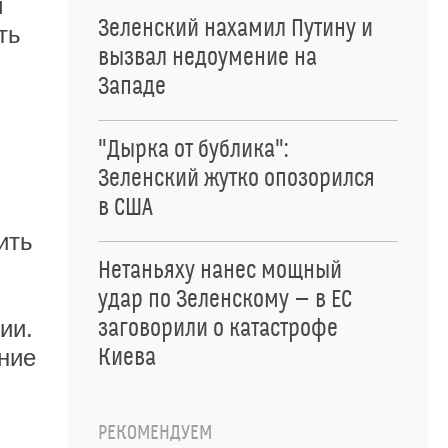
м
Зеленский нахамил Путину и
ть
вызвал недоумение на
Западе
"Дырка от бублика":
Зеленский жутко опозорился
в США
ить
Нетаньяху нанес мощный
удар по Зеленскому — в ЕС
ии.
заговорили о катастрофе
ние
Киева
РЕКОМЕНДУЕМ