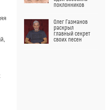
поклонников
няя
Олег Газманов
раскрыл
главный секрет
й,
своих песен
х