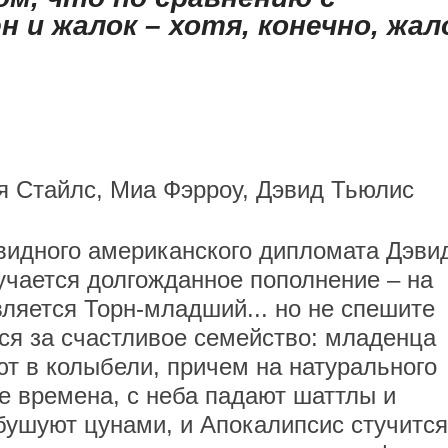
 и жалок – хотя, конечно, жал
я Стайлс, Миа Фэрроу, Дэвид Тьюлис
видного американского дипломата Дэви
учается долгожданное пополнение – на
вляется Торн-младший... но не спешите
ся за счастливое семейство: младенца
т в колыбели, причем на натурального
е времена, с неба падают шаттлы и
бушуют цунами, и Апокалипсис стучится