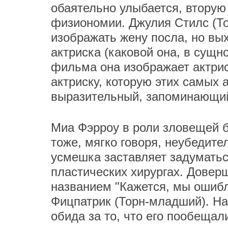
обаятельно улыбается, вторую
физиономии. Джулия Стилс (То
изображать жену посла, но вы
актриска (каковой она, в сущно
фильма она изображает актриск
актриску, которую этих самых
выразительный, запоминающийс
Миа Фэрроу в роли зловещей б
тоже, мягко говоря, неубедит
усмешка заставляет задуматься
пластических хирургах. Доверш
названием "Кажется, мы ошиб
Фицпатрик (Торн-младший). На
обида за то, что его пообещал