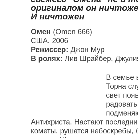
оригиналом он ничтожен
И ничтожен
Омен
(Omen 666)
США, 2006
Режиссер:
Джон Мур
В ролях:
Лив Шрайбер, Джули
В семье 
Торна сл
свет поя
радовать
подменяю
Антихриста. Настают последни
кометы, рушатся небоскребы, 