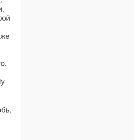
и,
рой
оже
о.
Ну
обь,