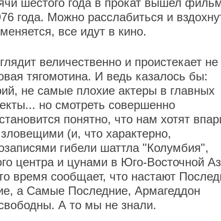
сячи шестого года в прокат вышел филь
76 года. Можно расслабиться и вздохну
меняется, все идут в кино.
глядит величественно и проистекает не
совая тягомотина. И ведь казалось бы:
й, не самые плохие актеры в главных
екты... но смотреть совершенно
становится понятно, что нам хотят впар
зловещими (и, что характерно,
озаписями гибели шаттла "Колумбия",
го центра и цунами в Юго-Восточной Аз
то время сообщает, что настают Послед
ие, а Самые Последние, Армагеддон
свободны. А то мы не знали.