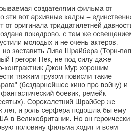
крываемая создателями фильма от
то эти вот архивные кадры – единственн
т от оригинала тридцатилетней давност
оздана покадрово, с тем же освещение
устили молодых и не очень актеров.
, но заставить Лива Шрайбера (Торн-пап
ный Грегори Пек, не под силу даже
р-контрактник Джон Мур хорошим
вести тяжким грузом повисли такие
врага" (бездарнейшее кино про войну) и
 фантастический боевик, ремейк
сятых). Сорокалетний Шрайбер же
х лет, и роль серфера подошла бы ему
ША в Великобритании. Но он героически
ервую половину фильма ходит и всем