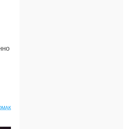
нно
ОМАК