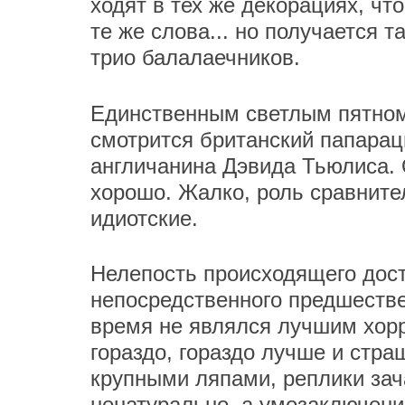
ходят в тех же декорациях, чт
те же слова... но получается т
трио балалаечников.
Единственным светлым пятном
смотрится британский папарац
англичанина Дэвида Тьюлиса. О
хорошо. Жалко, роль сравните
идиотские.
Нелепость происходящего дост
непосредственного предшестве
время не являлся лучшим хорр
гораздо, гораздо лучше и стр
крупными ляпами, реплики за
ненатурально, а умозаключени