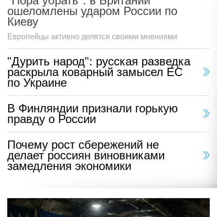
"Пора убрать": в Британии
ошеломлены ударом России по
Киеву
Европейцы активно делятся своими мнениями
"Дурить народ": русская разведка
раскрыла коварный замысел ЕС
по Украине
В Финляндии признали горькую
правду о России
Почему рост сбережений не
делает россиян виновниками
замедления экономики