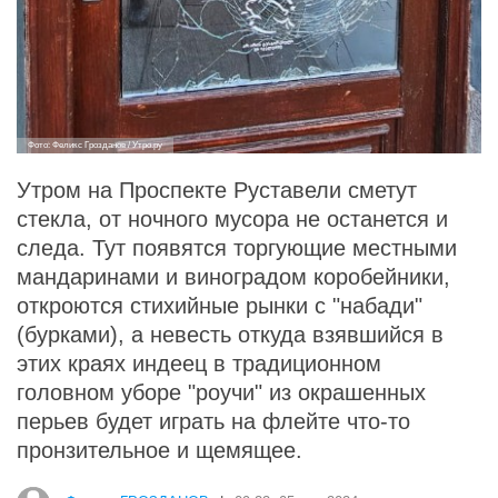
Фото: Феликс Грозданов / Утро.ру
Утром на Проспекте Руставели сметут
стекла, от ночного мусора не останется и
следа. Тут появятся торгующие местными
мандаринами и виноградом коробейники,
откроются стихийные рынки с "набади"
(бурками), а невесть откуда взявшийся в
этих краях индеец в традиционном
головном уборе "роучи" из окрашенных
перьев будет играть на флейте что-то
пронзительное и щемящее.