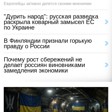
Европейцы активно делятся своими мнениями
"Дурить народ": русская разведка
раскрыла коварный замысел ЕС
по Украине
В Финляндии признали горькую
правду о России
Почему рост сбережений не
делает россиян виновниками
замедления экономики