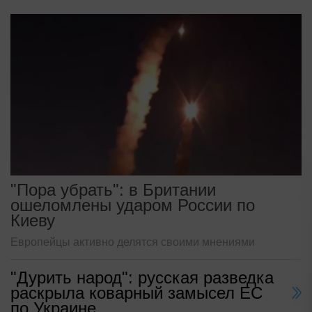
"Пора убрать": в Британии
ошеломлены ударом России по
Киеву
Европейцы активно делятся своими мнениями
"Дурить народ": русская разведка
раскрыла коварный замысел ЕС
по Украине