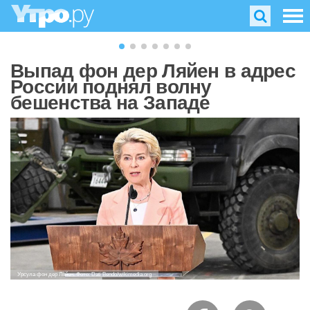
Выпад фон дер Ляйен в адрес
России поднял волну
бешенства на Западе
Урсула фон дер Ляйен. Фото: Dati Bendo/wikimedia.org