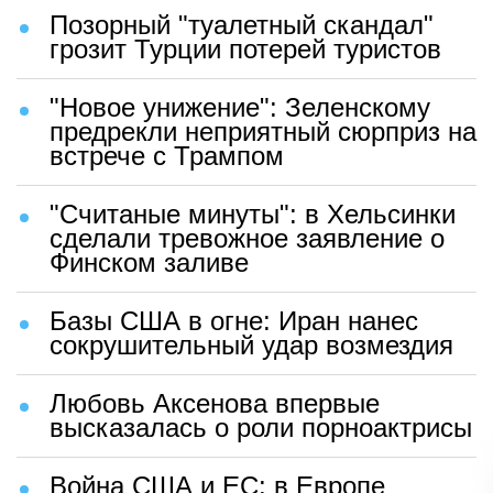
Позорный "туалетный скандал"
грозит Турции потерей туристов
"Новое унижение": Зеленскому
предрекли неприятный сюрприз на
встрече с Трампом
"Считаные минуты": в Хельсинки
сделали тревожное заявление о
Финском заливе
Базы США в огне: Иран нанес
сокрушительный удар возмездия
Любовь Аксенова впервые
высказалась о роли порноактрисы
Война США и ЕС: в Европе