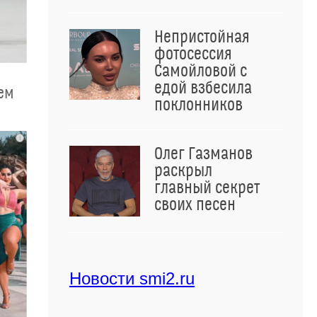
Непристойная
фотосессия
Самойловой с
едой взбесила
чем
поклонников
i
Олег Газманов
раскрыл
главный секрет
своих песен
Новости smi2.ru