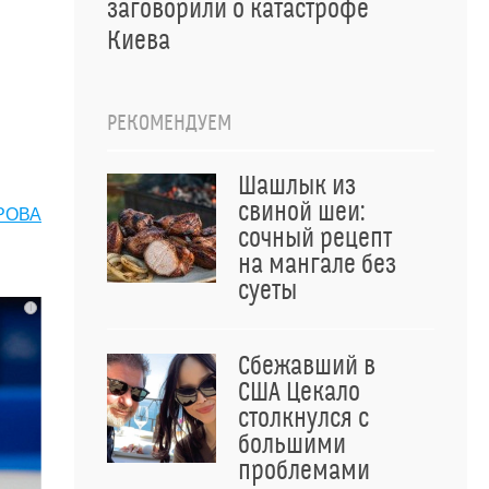
заговорили о катастрофе
Киева
РЕКОМЕНДУЕМ
Шашлык из
свиной шеи:
РОВА
сочный рецепт
на мангале без
суеты
i
Сбежавший в
США Цекало
столкнулся с
большими
проблемами