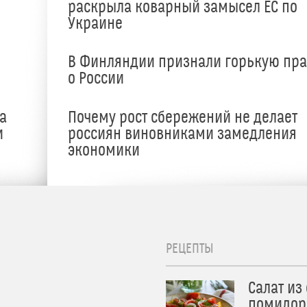
раскрыла коварный замысел ЕС по
Украине
В Финляндии признали горькую пр
о России
а
Почему рост сбережений не делает
и
россиян виновниками замедления
экономики
РЕЦЕПТЫ
Салат из
помидор