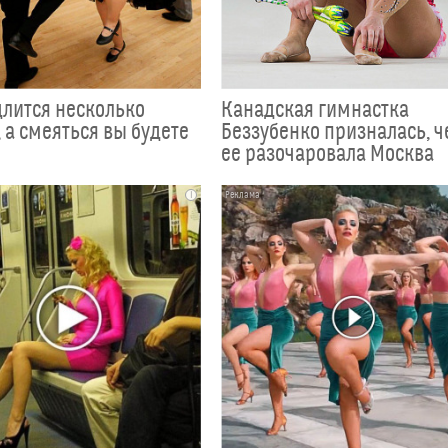
длится несколько
Канадская гимнастка
 а смеяться вы будете
Беззубенко призналась, 
ее разочаровала Москва
i