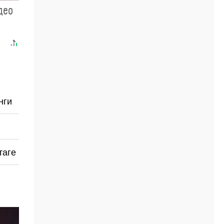
део
нги
таге