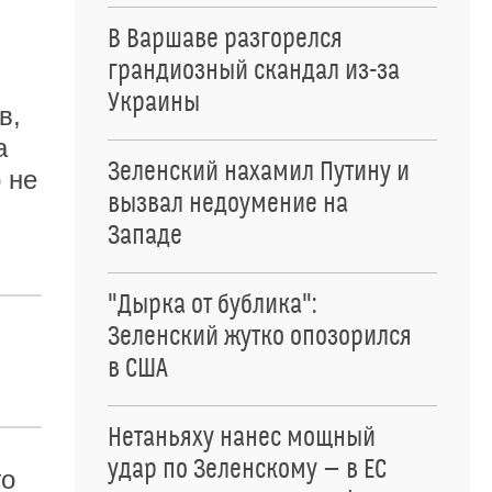
В Варшаве разгорелся
грандиозный скандал из-за
Украины
в,
а
Зеленский нахамил Путину и
 не
вызвал недоумение на
Западе
"Дырка от бублика":
Зеленский жутко опозорился
в США
Нетаньяху нанес мощный
удар по Зеленскому — в ЕС
го