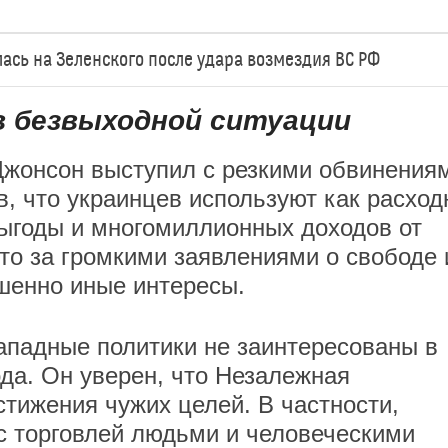
сь на Зеленского после удара возмездия ВС РФ
в безвыходной ситуации
жонсон выступил с резкими обвинения
в, что украинцев используют как расхо
ыгоды и многомиллионных доходов от
что за громкими заявлениями о свободе 
шенно иные интересы.
западные политики не заинтересованы в
ода. Он уверен, что Незалежная
стижения чужих целей. В частности,
с торговлей людьми и человеческими