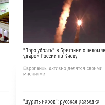
"Пора убрать": в Британии ошеломл
ударом России по Киеву
Европейцы активно делятся своими
мнениями
"Дурить народ": русская разведка