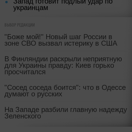
правду об Украине
"Надоели глупые игры": мрачный
прогноз о судьбе Киева сделали
ВЫБОР РЕДАКЦИИ
на Западе
"Боже мой!" Новый шаг России в
зоне СВО вызвал истерику в США
Неожиданное решение Европы по
России вызвало переполох на
В Финляндии раскрыли неприятную
Западе
для Украины правду: Киев горько
просчитался
Запад готовит подлый удар по
украинцам
"Сосед соседа боится": что в Одессе
думают о русских
На Западе разбили главную надежду
Зеленского