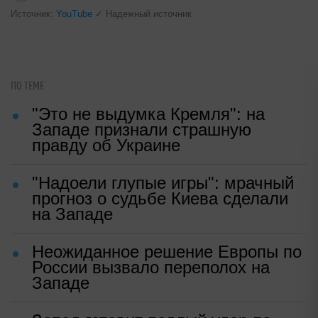
Почему вы не сможете вернуть в
магазин купленный телевизор
i
Канадская гимнастка Беззубенко
призналась, чем ее разочаровала
Москва
Ольга ФЕДОРОВА
|
10:03, 09 июн 2026
Источник:
YouTube
✓ Надежный источник
ПО ТЕМЕ
"Это не выдумка Кремля": на
Западе признали страшную