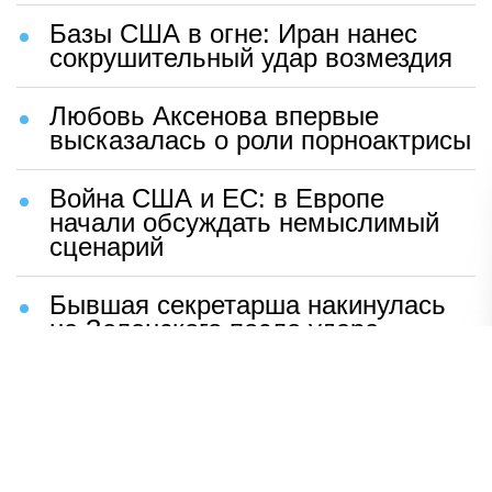
Базы США в огне: Иран нанес
сокрушительный удар возмездия
Любовь Аксенова впервые
высказалась о роли порноактрисы
Война США и ЕС: в Европе
начали обсуждать немыслимый
сценарий
Бывшая секретарша накинулась
на Зеленского после удара
возмездия ВС РФ
В Москве назвали ключевой
фактор завершения СВО