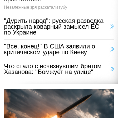
Незалежные зря раскатали губу
"Дурить народ": русская разведка
раскрыла коварный замысел ЕС
по Украине
"Все, конец!" В США заявили о
критическом ударе по Киеву
Что стало с исчезнувшим братом
Хазанова: "Бомжует на улице"