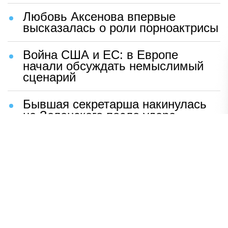
Любовь Аксенова впервые
высказалась о роли порноактрисы
Война США и ЕС: в Европе
начали обсуждать немыслимый
сценарий
Бывшая секретарша накинулась
на Зеленского после удара
возмездия ВС РФ
В Москве назвали ключевой
фактор завершения СВО
Мерц жаждет войны с Россией:
раскрыто — зачем