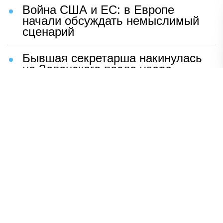
Война США и ЕС: в Европе
начали обсуждать немыслимый
сценарий
Бывшая секретарша накинулась
на Зеленского после удара
возмездия ВС РФ
В Москве назвали ключевой
фактор завершения СВО
Мерц жаждет войны с Россией:
раскрыто — зачем
Иран разгромил логово
американцев
НАВЕРХ
ПОЛНАЯ ВЕРСИЯ