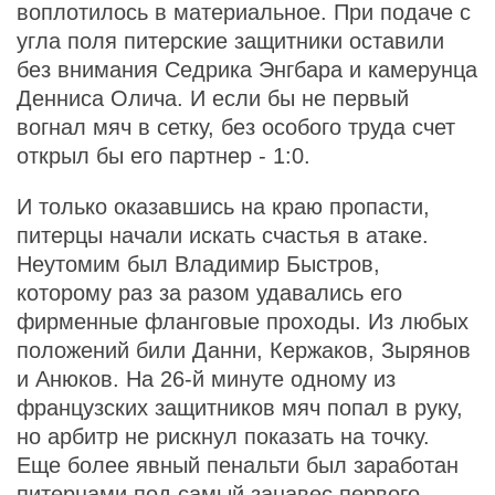
воплотилось в материальное. При подаче с
угла поля питерские защитники оставили
без внимания Седрика Энгбара и камерунца
Денниса Олича. И если бы не первый
вогнал мяч в сетку, без особого труда счет
открыл бы его партнер - 1:0.
И только оказавшись на краю пропасти,
питерцы начали искать счастья в атаке.
Неутомим был Владимир Быстров,
которому раз за разом удавались его
фирменные фланговые проходы. Из любых
положений били Данни, Кержаков, Зырянов
и Анюков. На 26-й минуте одному из
французских защитников мяч попал в руку,
но арбитр не рискнул показать на точку.
Еще более явный пенальти был заработан
питерцами под самый занавес первого