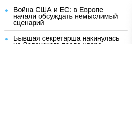
Война США и ЕС: в Европе
начали обсуждать немыслимый
сценарий
Бывшая секретарша накинулась
на Зеленского после удара
возмездия ВС РФ
В Москве назвали ключевой
фактор завершения СВО
Мерц жаждет войны с Россией:
раскрыто — зачем
Иран разгромил логово
американцев