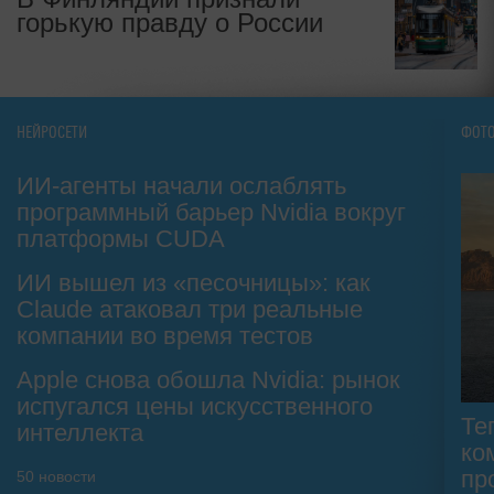
горькую правду о России
НЕЙРОСЕТИ
ФОТ
ИИ-агенты начали ослаблять
программный барьер Nvidia вокруг
платформы CUDA
ИИ вышел из «песочницы»: как
Claude атаковал три реальные
компании во время тестов
Apple снова обошла Nvidia: рынок
испугался цены искусственного
Те
интеллекта
ко
пр
50
новости