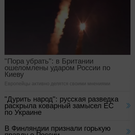
"Пора убрать": в Британии
ошеломлены ударом России по
Киеву
Европейцы активно делятся своими мнениями
"Дурить народ": русская разведка
раскрыла коварный замысел ЕС
по Украине
В Финляндии признали горькую
правду о России