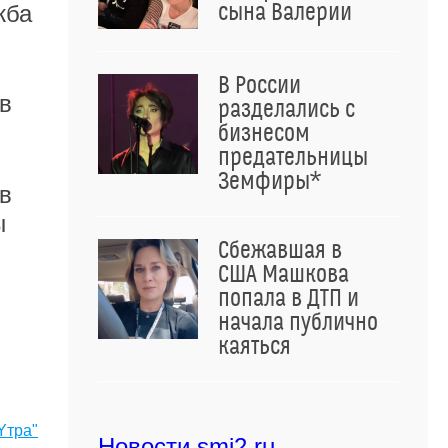
сына Валерии
жба
В России
в
разделались с
бизнесом
предательницы
Земфиры*
в
ы
Сбежавшая в
США Машкова
попала в ДТП и
начала публично
каяться
Yтра"
Новости smi2.ru