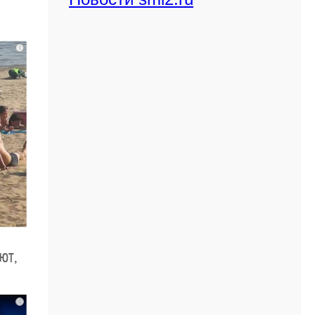
i
ют,
i