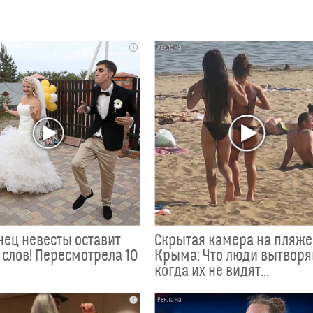
i
анец невесты оставит
Скрытая камера на пляже
 слов! Пересмотрела 10
Крыма: Что люди вытворя
когда их не видят...
i