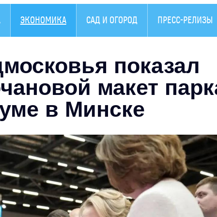
А
ЭКОНОМИКА
САД И ОГОРОД
ПРЕСС-РЕЛИЗЫ
дмосковья показал
чановой макет парк
руме в Минске