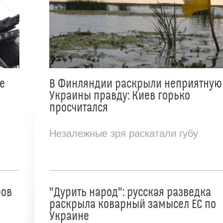
е
В Финляндии раскрыли неприятную
Украины правду: Киев горько
просчитался
Незалежные зря раскатали губу
ров
"Дурить народ": русская разведка
раскрыла коварный замысел ЕС по
Украине