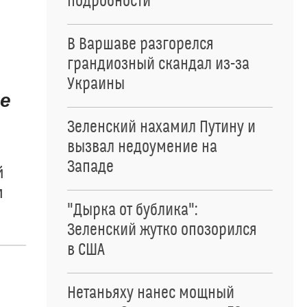
подробности
В Варшаве разгорелся
грандиозный скандал из-за
Украины
е
Зеленский нахамил Путину и
вызвал недоумение на
Западе
й
м
"Дырка от бублика":
Зеленский жутко опозорился
в США
Нетаньяху нанес мощный