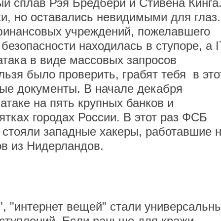
ый сплав Рэя Бредбери и Стивена Кинга
и, но оставались невидимыми для глаз.
 финансовых учреждений, пожелавшего
безопасности находилась в ступоре, а I
атака в виде массовых запросов
льзя было проверить, грабят тебя в это
ые документы. В начале декабря
атаке на пять крупных банков и
тках городах России. В этот раз ФСБ
 стояли западные хакеры, работавшие 
в из Нидерландов.
", "интернет вещей" стали универсальн
ступлений. Если раньше для кражи