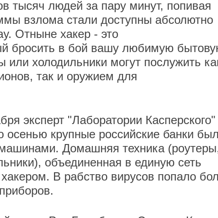
в тысяч людей за пару минут, попивая
ммы взлома стали доступны абсолютно
y. Отныне хакер - это
й бросить в бой вашу любимую бытов
ры или холодильники могут послужить ка
онов, так и оружием для
бря эксперт "Лаборатории Касперского"
о осенью крупные российские банки бы
емашинами. Домашняя техника (роутеры
льники), объединенная в единую сеть
 хакером. В рабство вирусов попало бо
приборов.