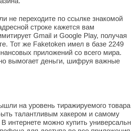
азина.
ли не переходите по ссылке знакомой
адресной строке кажется вам
митирует Gmail и Google Play, получая
е. Тот же Faketoken имел в базе 2249
нансовых приложений со всего мира.
но вымогает деньги, шифруя важные
ышли на уровень тиражируемого товара
быть талантливым хакером и самому
 В интернете можно купить универсаль
лефона для доступа во все приложения