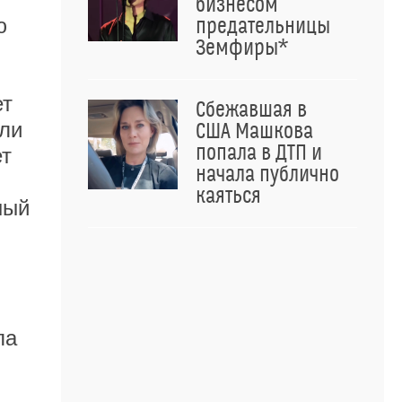
бизнесом
ю
предательницы
Земфиры*
ет
Сбежавшая в
сли
США Машкова
попала в ДТП и
ет
начала публично
каяться
ный
ла