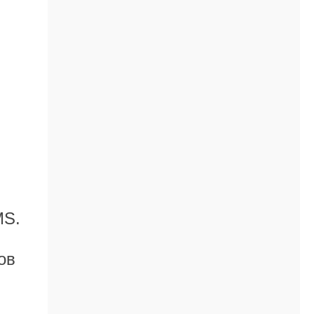
h
MS.
ов