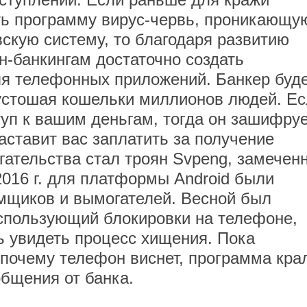
ть программу вирус-червь, проникающу
вскую систему, то благодаря развитию
н-банкингам достаточно создать
для телефонных приложений. Банкер буд
пустошая кошельки миллионов людей. Е
туп к вашим деньгам, тогда он зашифру
аставит вас заплатить за получение
ательства стал троян Svpeng, замечен
 2016 г. для платформы Android были
мщиков и вымогателей. Весной был
спользующий блокировки на телефоне,
ь увидеть процесс хищения. Пока
 почему телефон виснет, программа кра
бщения от банка.