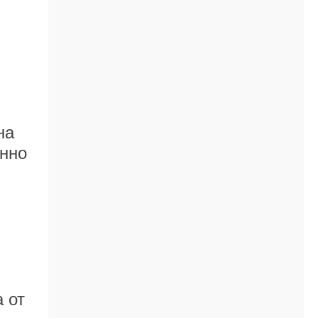
на
янно
 от