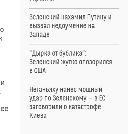
Зеленский нахамил Путину и
вызвал недоумение на
ую
Западе
к
"Дырка от бублика":
Зеленский жутко опозорился
в США
ли
Нетаньяху нанес мощный
,
удар по Зеленскому — в ЕС
заговорили о катастрофе
лее
Киева