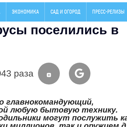
А
ЭКОНОМИКА
САД И ОГОРОД
ПРЕСС-РЕЛИЗЫ
русы поселились в
043 раза
то главнокомандующий,
бой любую бытовую технику.
одильники могут послужить к
и миллионов, так и оружием д