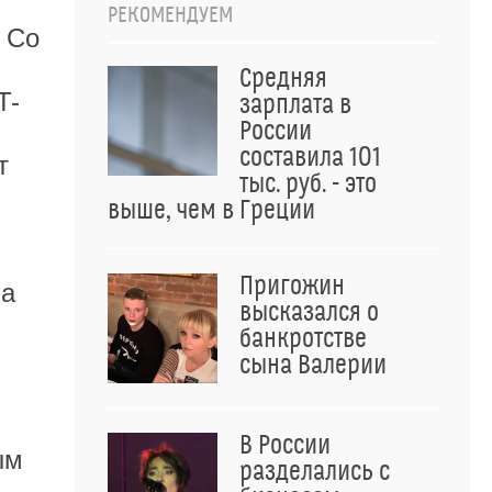
.
РЕКОМЕНДУЕМ
 Со
Средняя
T-
зарплата в
России
составила 101
т
тыс. руб. - это
выше, чем в Греции
Пригожин
на
высказался о
банкротстве
сына Валерии
В России
ым
разделались с