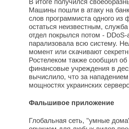
В итоге получился своеобразн
Машины пошли в атаку на банк
слов программиста одного из
остаться неизвестным, служба 
отдел покрылся потом - DDoS-
парализовала всю систему. Не
момент или скачивают секретн
Ростелеком также сообщил об 
финансовые учреждения в деся
вычислило, что за нападением
мощностях украинских серверо
Фальшивое приложение
Глобальная сеть, "умные дома
оружием для любых видов пре