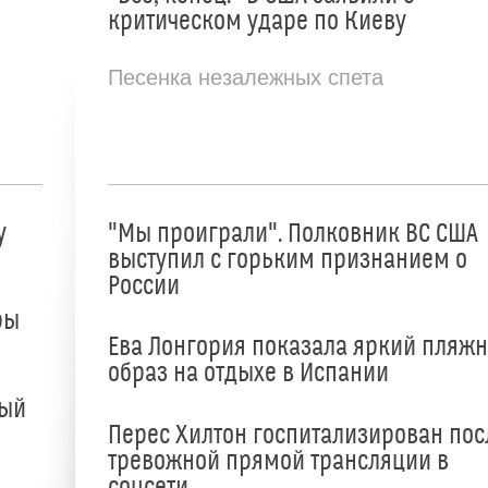
критическом ударе по Киеву
Песенка незалежных спета
у
"Мы проиграли". Полковник ВС США
выступил с горьким признанием о
России
ры
Ева Лонгория показала яркий пляж
образ на отдыхе в Испании
ный
Перес Хилтон госпитализирован пос
тревожной прямой трансляции в
соцсети