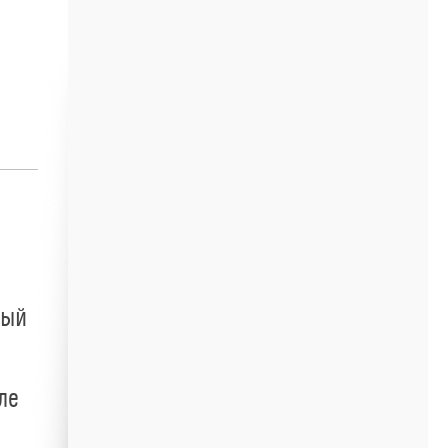
ный
ле