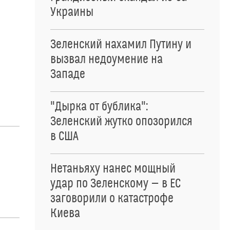
Украины
Зеленский нахамил Путину и
вызвал недоумение на
Западе
"Дырка от бублика":
Зеленский жутко опозорился
в США
Нетаньяху нанес мощный
удар по Зеленскому — в ЕС
заговорили о катастрофе
Киева