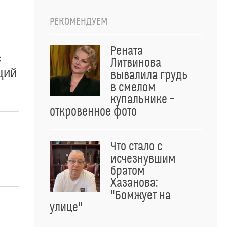
РЕКОМЕНДУЕМ
Рената
с
Литвинова
ций
вывалила грудь
в смелом
купальнике –
откровенное фото
Что стало с
исчезнувшим
братом
Хазанова:
"Бомжует на
улице"