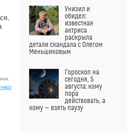
Унизил и
обидел:
ся.
известная
а
актриса
раскрыла
детали скандала с Олегом
Меньшиковым
Гороскоп на
сегодня, 5
чник
августа: кому
ЕНКО
пора
действовать, а
кому — взять паузу