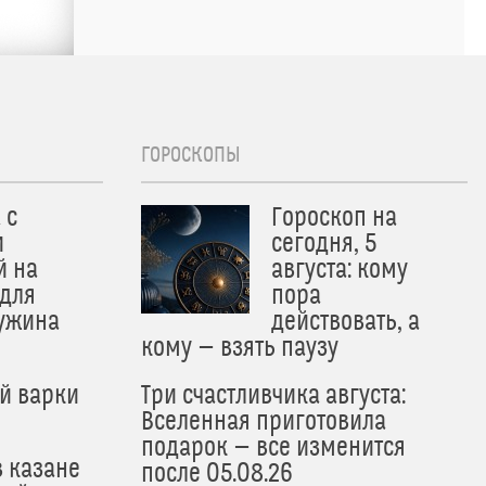
ГОРОСКОПЫ
 с
Гороскоп на
и
сегодня, 5
й на
августа: кому
 для
пора
 ужина
действовать, а
кому — взять паузу
й варки
Три счастливчика августа:
Вселенная приготовила
подарок — все изменится
в казане
после 05.08.26