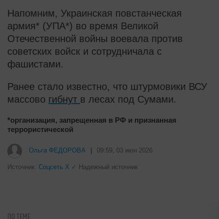
Напомним, Украинская повстанческая
армия* (УПА*) во время Великой
Отечественной войны воевала против
советских войск и сотрудничала с
фашистами.
Ранее стало известно, что штурмовики ВСУ
массово
гибнут
в лесах под Сумами.
*организация, запрещенная в РФ и признанная
террористической
i
Почему вы не сможете вернуть в
магазин купленный телевизор
i
Публичный удар Зеленскому от