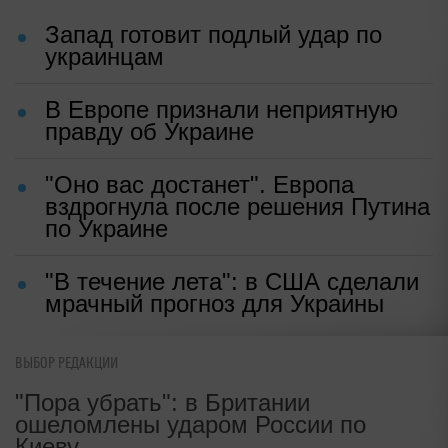
Кличко: это настоящий вызов
Ольга ФЕДОРОВА
|
09:59, 03 июн 2026
Источник:
Соцсеть Х
✓ Надежный источник
ПО ТЕМЕ
Запад готовит подлый удар по
украинцам
В Европе признали неприятную
ВЫБОР РЕДАКЦИИ
правду об Украине
"Пора убрать": в Британии
ошеломлены ударом России по
"Оно вас достанет". Европа
Киеву