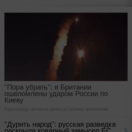
"Пора убрать": в Британии
ошеломлены ударом России по
Киеву
Европейцы активно делятся своими мнениями
"Дурить народ": русская разведка
раскрыла коварный замысел ЕС