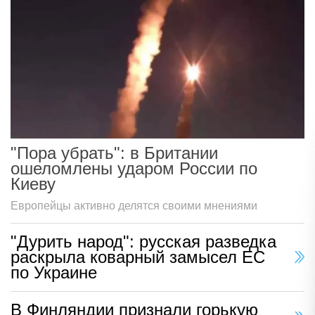
"Пора убрать": в Британии
ошеломлены ударом России по
Киеву
Европейцы активно делятся своими мнениями
"Дурить народ": русская разведка
раскрыла коварный замысел ЕС
по Украине
В Финляндии признали горькую