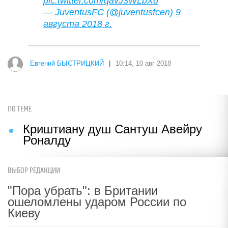
pic.twitter.com/qavJ3WLbXd
— JuventusFC (@juventusfcen)
9
августа 2018 г.
Евгений БЫСТРИЦКИЙ
|
10:14, 10 авг 2018
ПО ТЕМЕ
Криштиану душ Сантуш Авейру
Роналду
ВЫБОР РЕДАКЦИИ
"Пора убрать": в Британии
ошеломлены ударом России по
Киеву