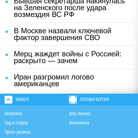
Бывшая секретарша накинулась
на Зеленского после удара
возмездия ВС РФ
В Москве назвали ключевой
фактор завершения СВО
Мерц жаждет войны с Россией:
раскрыто — зачем
Иран разгромил логово
американцев
НАВЕРХ
ПОЛНАЯ ВЕРСИЯ
Политика
Шоу-бизнес
Сад и огород
Экономика
Пресс-релизы