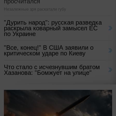
просчитался
Незалежные зря раскатали губу
"Дурить народ": русская разведка
раскрыла коварный замысел ЕС
по Украине
"Все, конец!" В США заявили о
критическом ударе по Киеву
Что стало с исчезнувшим братом
Хазанова: "Бомжует на улице"