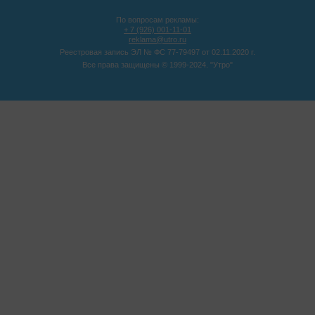
По вопросам рекламы:
+ 7 (926) 001-11-01
reklama@utro.ru
Реестровая запись ЭЛ № ФС 77-79497 от 02.11.2020 г.
Все права защищены © 1999-2024. "Утро"