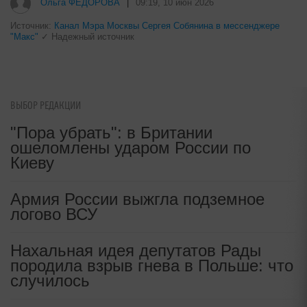
i
Взломали Telegram Собчак - вот
что нашлось в переписках
Ольга ФЕДОРОВА
|
09:19, 10 июн 2026
ВЫБОР РЕДАКЦИИ
Источник:
Канал Мэра Москвы Сергея Собянина в мессенджере
"Пора убрать": в Британии
"Макс"
✓ Надежный источник
ошеломлены ударом России по
Киеву
Армия России выжгла подземное
логово ВСУ
Нахальная идея депутатов Рады
породила взрыв гнева в Польше: что
случилось