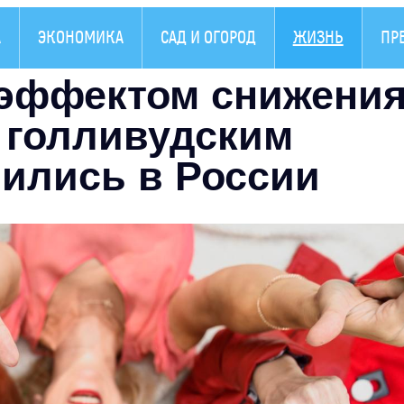
А
ЭКОНОМИКА
САД И ОГОРОД
ЖИЗНЬ
ПР
с эффектом снижени
и голливудским
вились в России