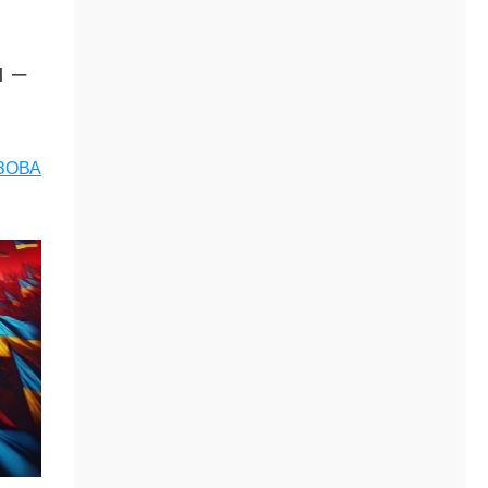
м –
ЗОВА