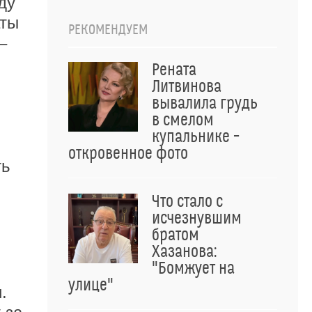
ду
аты
РЕКОМЕНДУЕМ
–
Рената
Литвинова
вывалила грудь
в смелом
купальнике –
откровенное фото
ть
Что стало с
исчезнувшим
братом
Хазанова:
"Бомжует на
улице"
.