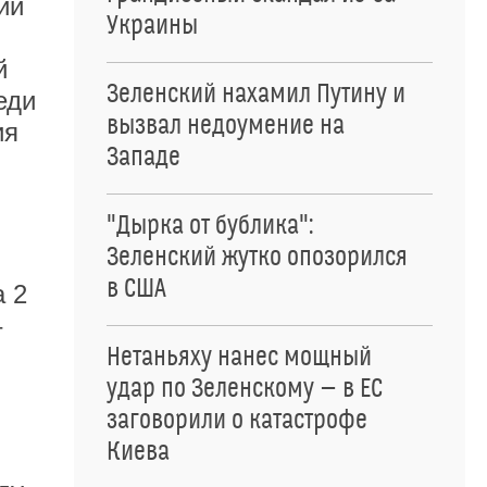
ии
Украины
и
й
Зеленский нахамил Путину и
еди
вызвал недоумение на
ия
Западе
"Дырка от бублика":
Зеленский жутко опозорился
в США
а 2
–
Нетаньяху нанес мощный
удар по Зеленскому — в ЕС
заговорили о катастрофе
Киева