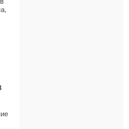
 в
а,
8
ние