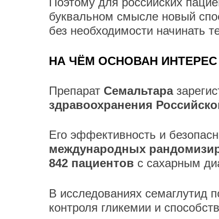
Поэтому для российских паци
буквальном смысле новый спос
без необходимости начинать т
НА ЧЁМ ОСНОВАН ИНТЕРЕС
Препарат
Семальтара
зарегис
здравоохранения Российско
Его эффективность и безопас
международных рандомизир
842 пациентов
с сахарным диа
В исследованиях семаглутид п
контроля гликемии и способс