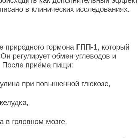
роисходить как дополнительный эффект
описано в клинических исследованиях.
е природного гормона
ГПП-1
, который
 Он регулирует обмен углеводов и
. После приёма пищи:
сулина при повышенной глюкозе,
желудка,
а в головном мозге.