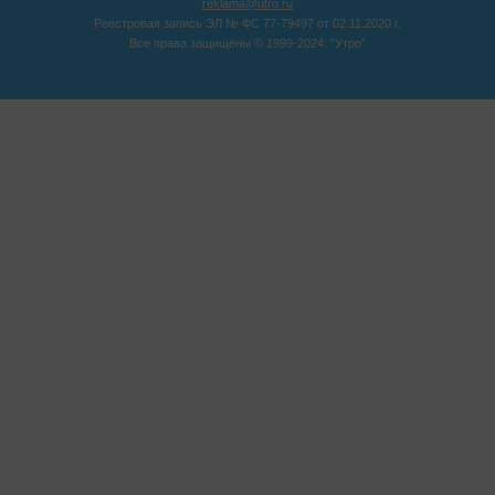
reklama@utro.ru
Реестровая запись ЭЛ № ФС 77-79497 от 02.11.2020 г.
Все права защищены © 1999-2024. "Утро"