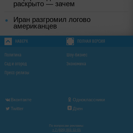
раскрыто — зачем
Иран разгромил логово
американцев
НАВЕРХ
ПОЛНАЯ ВЕРСИЯ
Политика
Шоу-бизнес
Сад и огород
Экономика
Пресс-релизы
Вконтакте
Одноклассники
Twitter
Дзен
По вопросам рекламы:
+ 7 (926) 001-11-01