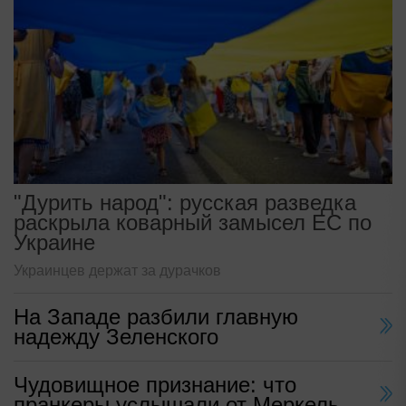
"Дурить народ": русская разведка
раскрыла коварный замысел ЕС по
Украине
Украинцев держат за дурачков
На Западе разбили главную
надежду Зеленского
Чудовищное признание: что
пранкеры услышали от Меркель