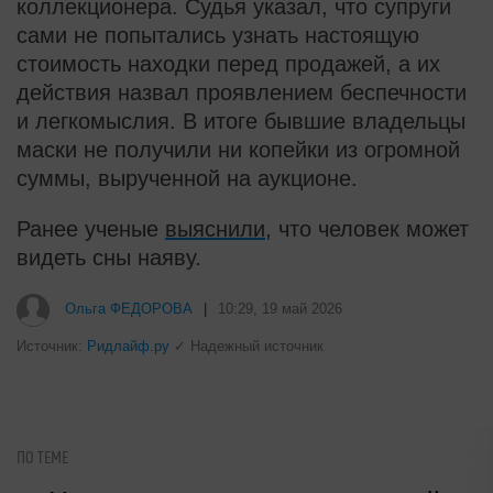
коллекционера. Судья указал, что супруги
сами не попытались узнать настоящую
стоимость находки перед продажей, а их
действия назвал проявлением беспечности
и легкомыслия. В итоге бывшие владельцы
маски не получили ни копейки из огромной
суммы, вырученной на аукционе.
Ранее ученые
выяснили
, что человек может
видеть сны наяву.
i
Какие товары пропадут из
магазинов с 1 августа 2026 года
i
Заставляли целовать ноги и
извиняться: школьники устроили