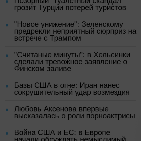
Позорный "туалетный скандал"
грозит Турции потерей туристов
"Новое унижение": Зеленскому
предрекли неприятный сюрприз на
встрече с Трампом
"Считаные минуты": в Хельсинки
сделали тревожное заявление о
Финском заливе
Базы США в огне: Иран нанес
сокрушительный удар возмездия
Любовь Аксенова впервые
высказалась о роли порноактрисы
Война США и ЕС: в Европе
начали обсуждать немыслимый