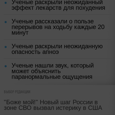
жесткую дедовщину
Ольга ФЕДОРОВА
|
10:29, 19 май 2026
Источник:
Ридлайф.ру
✓ Надежный источник
ПО ТЕМЕ
Ученые раскрыли неожиданный
эффект лекарств для похудения
Ученые рассказали о пользе
перерывов на ходьбу каждые 20
ВЫБОР РЕДАКЦИИ
минут
"Боже мой!" Новый шаг России в
зоне СВО вызвал истерику в США
Ученые раскрыли неожиданную