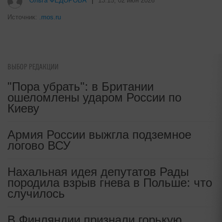
i
Рак начинается не с боли: онколог
назвал первый «тихий» признак
болезни
i
Т-Банк выпустил карты с запахом!
ВЫБОР РЕДАКЦИИ
"Пора убрать": в Британии
ошеломлены ударом России по
Киеву
Ольга ФЕДОРОВА
|
13:15, 02 июн 2026
Армия России выжгла подземное
логово ВСУ
Источник:
.mos.ru
Нахальная идея депутатов Рады
породила взрыв гнева в Польше: что
случилось
В Финляндии признали горькую