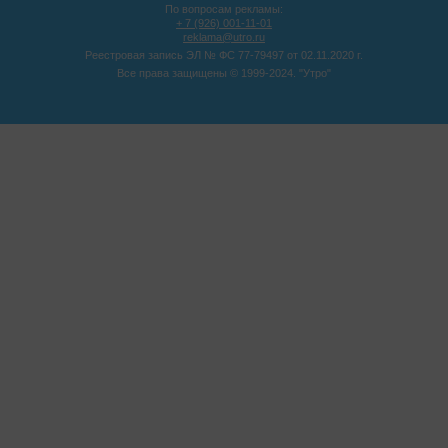
По вопросам рекламы:
+ 7 (926) 001-11-01
reklama@utro.ru
Реестровая запись ЭЛ № ФС 77-79497 от 02.11.2020 г.
Все права защищены © 1999-2024. "Утро"