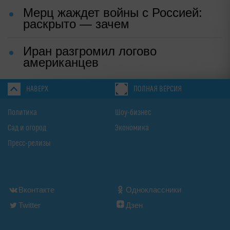
Мерц жаждет войны с Россией:
раскрыто — зачем
Иран разгромил логово
американцев
НАВЕРХ
ПОЛНАЯ ВЕРСИЯ
Политика
Шоу-бизнес
Сад и огород
Экономика
Пресс-релизы
Вконтакте
Одноклассники
Twitter
Дзен