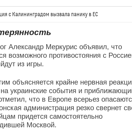
ация с Калининградом вызвала панику в ЕС
стерянность
ог Александр Меркурис объявил, что
ся возможного противостояния с Россие
йдут из игры.
тим объясняется крайне нервная реакци
 на украинские события и приближающи
отметил, что в Европе всерьез опасают
тонская администрация резко свернет св
ейцам придется самостоятельно
едившей Москвой.