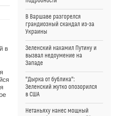
подробности
В Варшаве разгорелся
грандиозный скандал из-за
Украины
Зеленский нахамил Путину и
й в
вызвал недоумение на
Западе
я
"Дырка от бублика":
йся
Зеленский жутко опозорился
ся
в США
ое
Нетаньяху нанес мощный