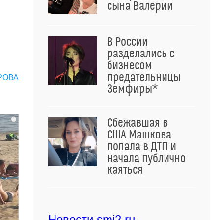
сына Валерии
В России
разделались с
бизнесом
предательницы
РОВА
Земфиры*
i
Сбежавшая в
США Машкова
попала в ДТП и
начала публично
каяться
Новости smi2.ru