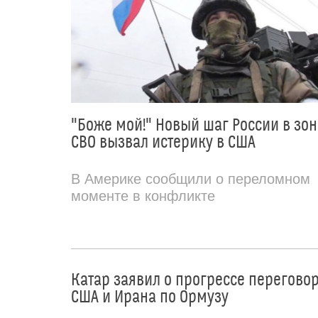
"Боже мой!" Новый шаг России в зон
СВО вызвал истерику в США
В Америке сообщили о переломном
моменте в конфликте
Катар заявил о прогрессе перегово
США и Ирана по Ормузу