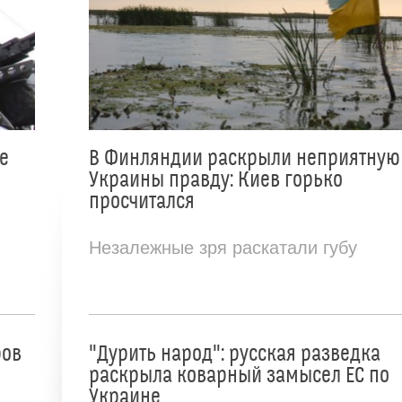
е
В Финляндии раскрыли неприятную
Украины правду: Киев горько
просчитался
Незалежные зря раскатали губу
ров
"Дурить народ": русская разведка
раскрыла коварный замысел ЕС по
Украине