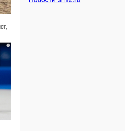
ют,
i