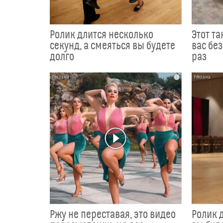
Ролик длится несколько
Этот т
секунд, а смеяться вы будете
вас без
долго
раз
i
Ржу не переставая, это видео
Ролик д