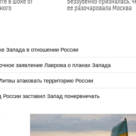
те в шоке от
Беззубенко призналась, 
ного
ее разочаровала Москва
ке Запада в отношении России
очное заявление Лаврова о планах Запада
 Литвы атаковать территорию России
 России заставил Запад понервничать