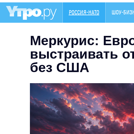
РОССИЯ-НАТО
ШОУ-БИЗ
Меркурис: Евр
выстраивать о
без США