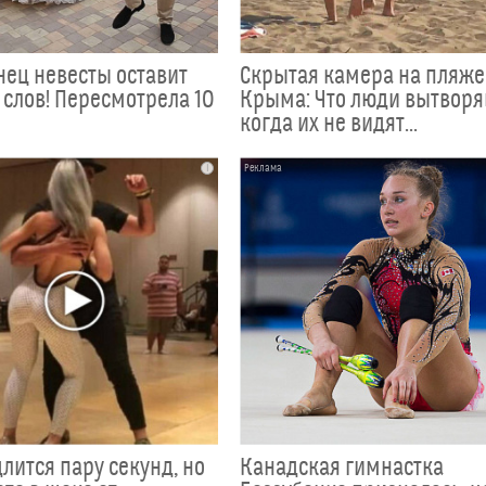
анец невесты оставит
Скрытая камера на пляже
 слов! Пересмотрела 10
Крыма: Что люди вытворя
когда их не видят...
i
лится пару секунд, но
Канадская гимнастка