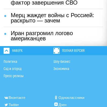
фактор завершения СВО
Мерц жаждет войны с Россией:
раскрыто — зачем
Иран разгромил логово
американцев
НАВЕРХ
ПОЛНАЯ ВЕРСИЯ
Политика
Шоу-бизнес
Сад и огород
Экономика
Пресс-релизы
Вконтакте
Одноклассники
Twitter
Дзен