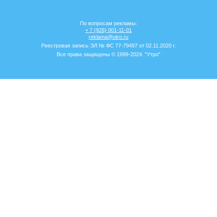
По вопросам рекламы:
+ 7 (926) 001-11-01
reklama@utro.ru
Реестровая запись ЭЛ № ФС 77-79497 от 02.11.2020 г.
Все права защищены © 1999-2024. "Утро"