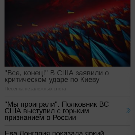
"Все, конец!" В США заявили о
критическом ударе по Киеву
Песенка незалежных спета
"Мы проиграли". Полковник ВС
США выступил с горьким
признанием о России
Ева Лонгория показала яркий