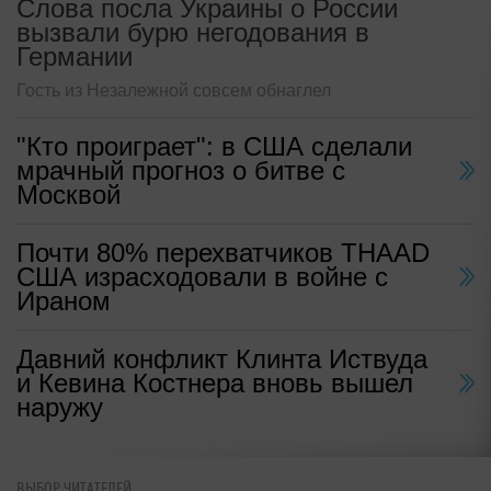
Слова посла Украины о России
вызвали бурю негодования в
Германии
Гость из Незалежной совсем обнаглел
"Кто проиграет": в США сделали
мрачный прогноз о битве с
Москвой
Почти 80% перехватчиков THAAD
США израсходовали в войне с
Ираном
Давний конфликт Клинта Иствуда
и Кевина Костнера вновь вышел
наружу
ВЫБОР ЧИТАТЕЛЕЙ