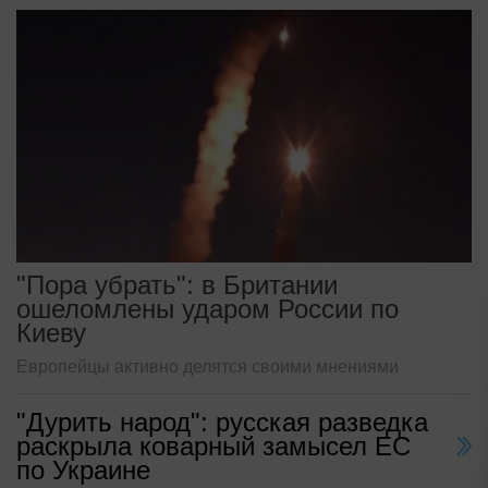
"Пора убрать": в Британии
ошеломлены ударом России по
Киеву
Европейцы активно делятся своими мнениями
"Дурить народ": русская разведка
раскрыла коварный замысел ЕС
по Украине